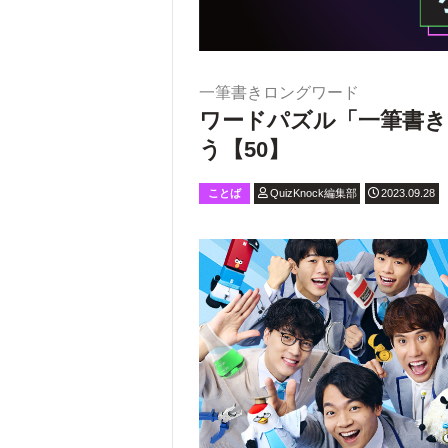
一筆書きロングワード
ワードパズル「一筆書き
う【50】
ことば
QuizKnock編集部
2023.09.28