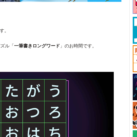
です。
パズル「
一筆書きロングワード
」のお時間です。