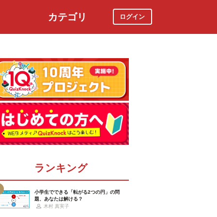
カテゴリ
ログイン
社会
スポーツ
時事ニュース
特集
ランキング
小学生でできる「転がる2つの円」の問
題、あなたは解ける？
木村 真実子