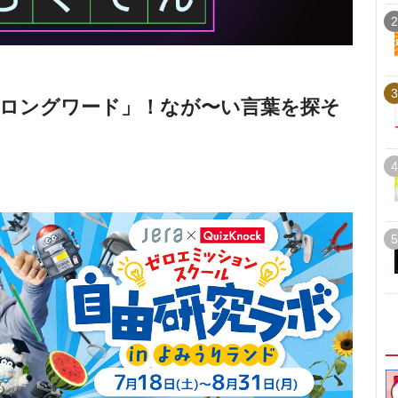
2
3
ロングワード」！なが〜い言葉を探そ
4
5