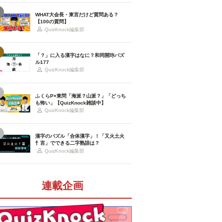
WHAT大会長・東言だけど質問ある？
【100の質問】
QuizKnock編集部
「？」に入る漢字はなに？和同開珎パズ
ル177
QuizKnock編集部
ふくらP×東問「海派？山派？」「どっち
も怖い」【QuizKnock雑談中】
QuizKnock編集部
漢字のパズル「合体漢字」！「又火土火
忄言」でできる二字熟語は？
QuizKnock編集部
連載企画