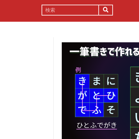
謎解き
コラム
常識
理系