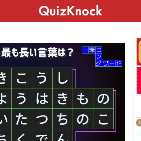
スペシャル
ライフ
ことば
カルチャー
1