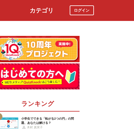
カテゴリ
ログイン
社会
スポーツ
時事ニュース
特集
ランキング
小学生でできる「転がる2つの円」の問
題、あなたは解ける？
木村 真実子