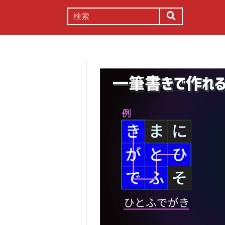
謎解き
コラム
常識
理系