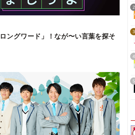
2
3
ロングワード」！なが〜い言葉を探そ
4
5