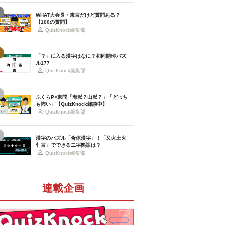
WHAT大会長・東言だけど質問ある？
【100の質問】
QuizKnock編集部
「？」に入る漢字はなに？和同開珎パズ
ル177
QuizKnock編集部
ふくらP×東問「海派？山派？」「どっち
も怖い」【QuizKnock雑談中】
QuizKnock編集部
漢字のパズル「合体漢字」！「又火土火
忄言」でできる二字熟語は？
QuizKnock編集部
連載企画