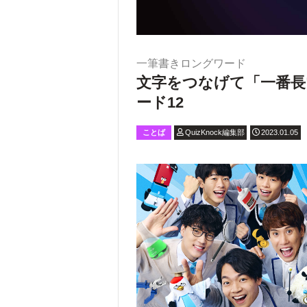
一筆書きロングワード
文字をつなげて「一番長
ード12
ことば
QuizKnock編集部
2023.01.05