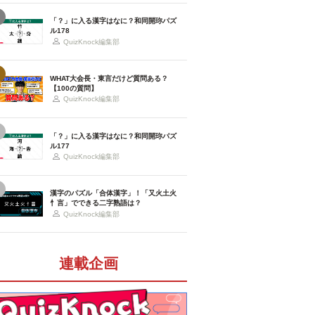
「？」に入る漢字はなに？和同開珎パズ
ル178
QuizKnock編集部
WHAT大会長・東言だけど質問ある？
【100の質問】
QuizKnock編集部
「？」に入る漢字はなに？和同開珎パズ
ル177
QuizKnock編集部
漢字のパズル「合体漢字」！「又火土火
忄言」でできる二字熟語は？
QuizKnock編集部
連載企画