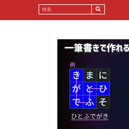
謎解き
コラム
常識
理系