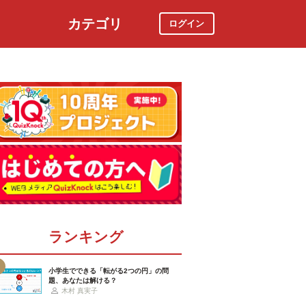
カテゴリ
ログイン
社会
スポーツ
時事ニュース
特集
ランキング
小学生でできる「転がる2つの円」の問
題、あなたは解ける？
木村 真実子