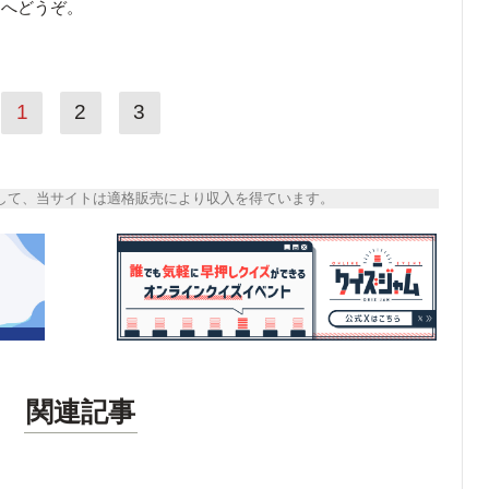
ら
へどうぞ。
1
2
3
トとして、当サイトは適格販売により収入を得ています。
関連記事