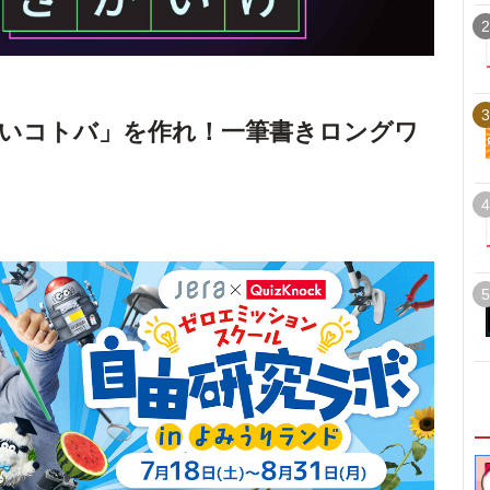
2
3
いコトバ」を作れ！一筆書きロングワ
4
5