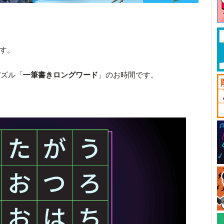
です。
パズル「
一筆書きロングワード
」のお時間です。