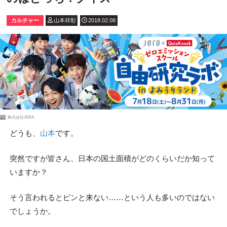
カルチャー
山本祥彰
2018.02.08
PR
株式会社JERA
どうも、
山本
です。
突然ですが皆さん、日本の国土面積がどのくらいだか知って
いますか？
そう言われるとピンと来ない……という人も多いのではない
でしょうか。