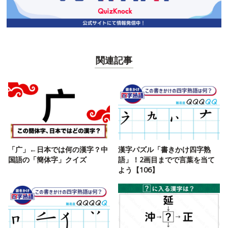
関連記事
「广」←日本では何の漢字？中
漢字パズル「書きかけ四字熟
国語の「簡体字」クイズ
語」！2画目までで言葉を当て
よう【106】