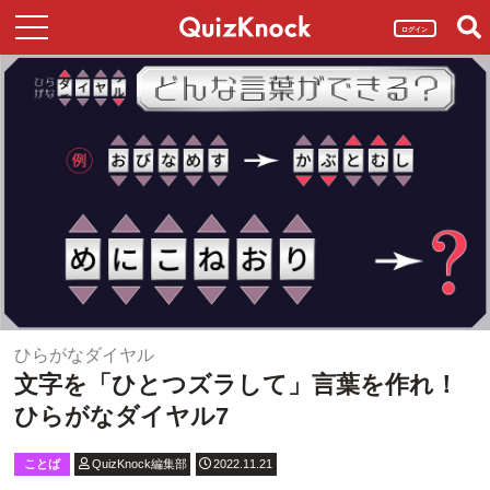
ログイン
ひらがなダイヤル
文字を「ひとつズラして」言葉を作れ！
ひらがなダイヤル7
ことば
QuizKnock編集部
2022.11.21