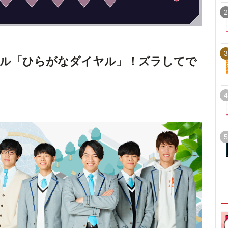
2
3
ズル「ひらがなダイヤル」！ズラしてで
4
5