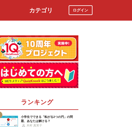
カテゴリ
ログイン
社会
スポーツ
時事ニュース
特集
ランキング
小学生でできる「転がる2つの円」の問
題、あなたは解ける？
木村 真実子