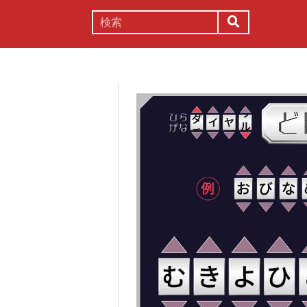
謎解き
コラム
常識
理系