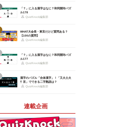
「？」に入る漢字はなに？和同開珎パズ
ル178
QuizKnock編集部
WHAT大会長・東言だけど質問ある？
【100の質問】
QuizKnock編集部
「？」に入る漢字はなに？和同開珎パズ
ル177
QuizKnock編集部
漢字のパズル「合体漢字」！「又火土火
忄言」でできる二字熟語は？
QuizKnock編集部
連載企画