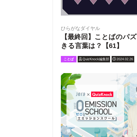
ひらがなダイヤル
【最終回】ことばのパ
きる言葉は？【61】
ことば
QuizKnock編集部
2024.02.26