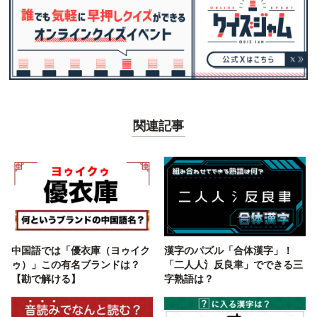
関連記事
中国語では「優衣庫（ヨゥイク
漢字のパズル「合体漢字」！
ゥ）」この有名ブランドは？
「二人人氵反良聿」でできる三
【勘で解ける】
字熟語は？