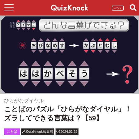
ログイン
ひらがなダイヤル
ことばのパズル「ひらがなダイヤル」！
ズラしてできる言葉は？【59】
ことば
QuizKnock編集部
2024.01.29