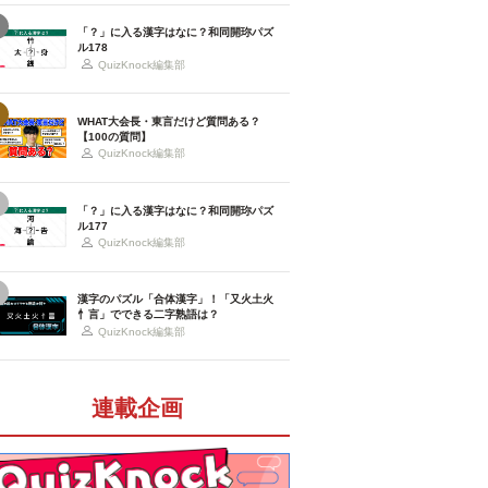
「？」に入る漢字はなに？和同開珎パズ
ル178
QuizKnock編集部
WHAT大会長・東言だけど質問ある？
【100の質問】
QuizKnock編集部
「？」に入る漢字はなに？和同開珎パズ
ル177
QuizKnock編集部
漢字のパズル「合体漢字」！「又火土火
忄言」でできる二字熟語は？
QuizKnock編集部
連載企画