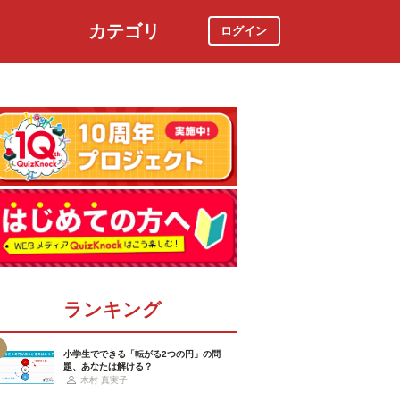
カテゴリ
ログイン
社会
スポーツ
時事ニュース
特集
ランキング
小学生でできる「転がる2つの円」の問
題、あなたは解ける？
木村 真実子