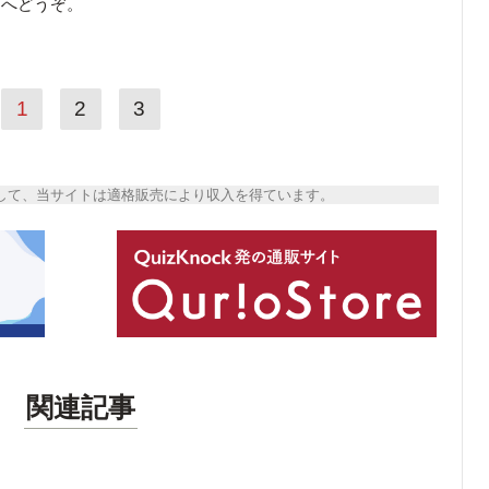
ら
へどうぞ。
1
2
3
トとして、当サイトは適格販売により収入を得ています。
関連記事