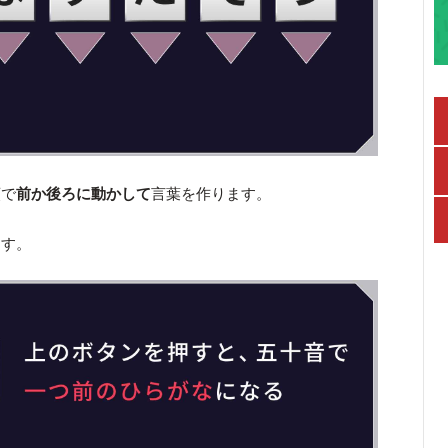
順で
前か後ろに動かして
言葉を作ります。
ます。