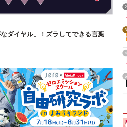
2
3
がなダイヤル」！ズラしてできる言葉
4
5