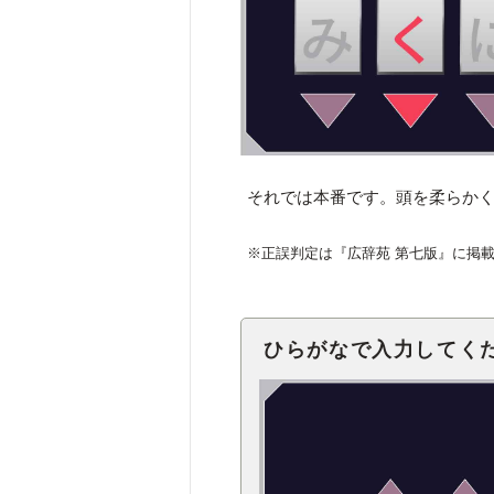
それでは本番です。頭を柔らか
※正誤判定は『広辞苑 第七版』に掲
ひらがなで入力してく