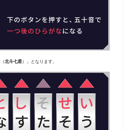
い（
北斗七星
）」となります。