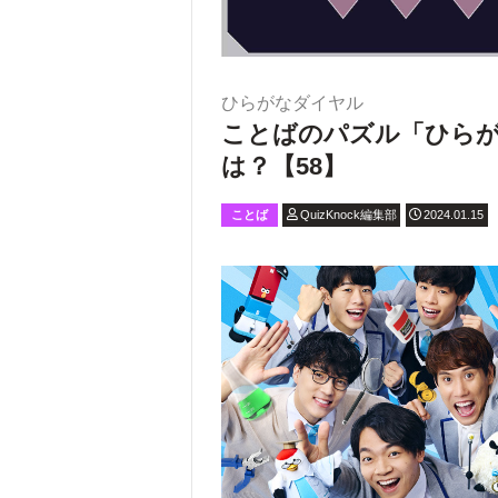
ひらがなダイヤル
ことばのパズル「ひら
は？【58】
ことば
QuizKnock編集部
2024.01.15