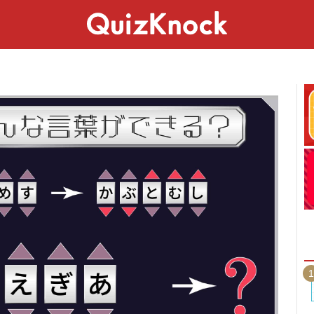
スペシャル
ライフ
ことば
カルチャー
1