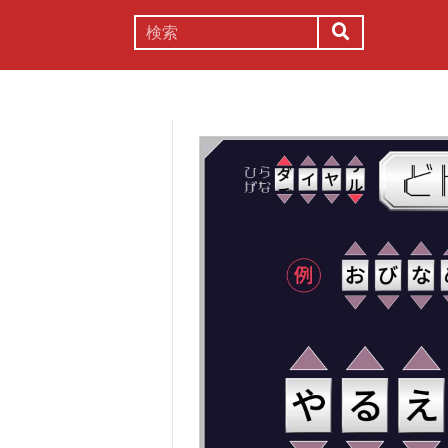
謎解き
コラム
常識
理系