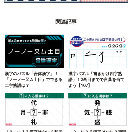
関連記事
漢字のパズル「合体漢字」！
漢字パズル「書きかけ四字熟
「ノ一ノ一又ム土目」でできる
語」！2画目までで言葉を当て
二字熟語は？
よう【107】
「？」に入る漢字はなに？和同
「？」に入る漢字はなに？和同