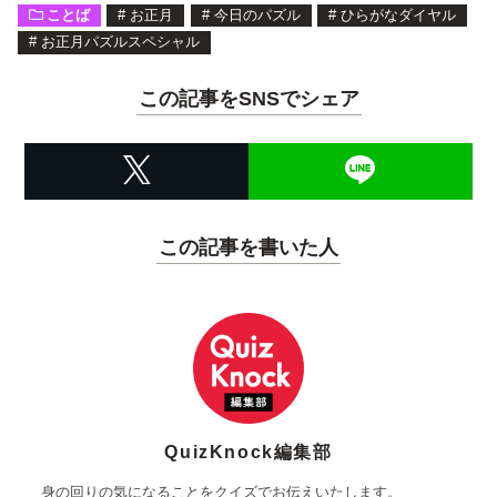
ことば
#
お正月
#
今日のパズル
#
ひらがなダイヤル
#
お正月パズルスペシャル
この記事をSNSでシェア
この記事を書いた人
QuizKnock編集部
身の回りの気になることをクイズでお伝えいたします。