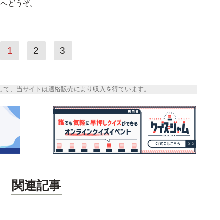
ら
へどうぞ。
1
2
3
トとして、当サイトは適格販売により収入を得ています。
関連記事