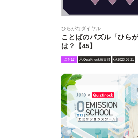
ひらがなダイヤル
ことばのパズル「ひら
は？【45】
ことば
QuizKnock編集部
2023.08.21