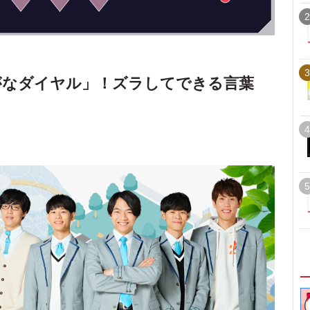
2
3
がなダイヤル」！ズラしてできる言葉
4
5