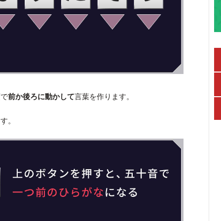
順で
前か後ろに動かして
言葉を作ります。
ます。