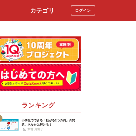
カテゴリ
ログイン
社会
スポーツ
時事ニュース
特集
ランキング
小学生でできる「転がる2つの円」の問
題、あなたは解ける？
木村 真実子