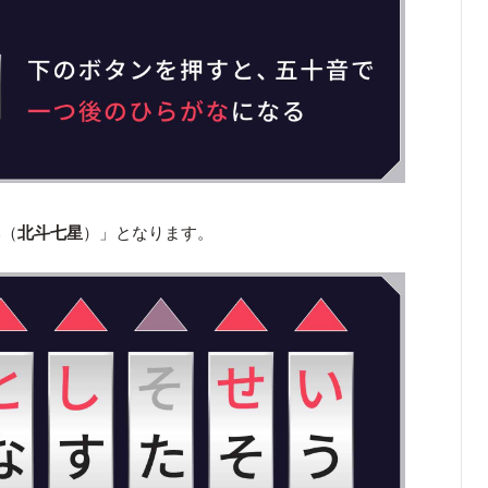
い（
北斗七星
）」となります。