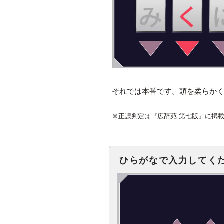
それでは本番です。頭を柔らか
※正誤判定は『広辞苑 第七版』に掲
ひらがなで入力してく