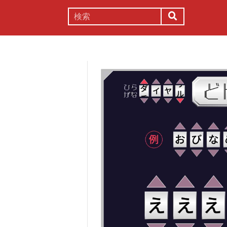
謎解き
コラム
常識
理系