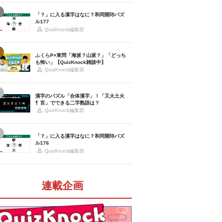
「？」に入る漢字はなに？和同開珎パズ
ル177
QuizKnock編集部
ふくらP×東問「海派？山派？」「どっち
も怖い」【QuizKnock雑談中】
QuizKnock編集部
漢字のパズル「合体漢字」！「又火土火
忄言」でできる二字熟語は？
QuizKnock編集部
「？」に入る漢字はなに？和同開珎パズ
ル176
QuizKnock編集部
連載企画