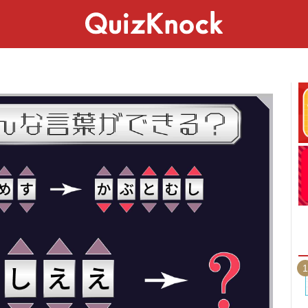
スペシャル
ライフ
ことば
カルチャー
1