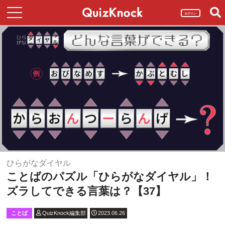
ログイン
ひらがなダイヤル
ことばのパズル「ひらがなダイヤル」！
ズラしてできる言葉は？【37】
ことば
QuizKnock編集部
2023.06.26