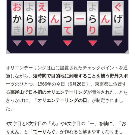
オリエンテーリングは山に設置されたチェックポイントを通
過しながら、
短時間で目的地に到着することを競う野外スポ
ーツ
のひとつ。1966年の今日（6月26日）、東京都に位置す
る
高尾山で日本初のオリエンテーリング
が開催されたことを
きっかけに、「
オリエンテーリングの日
」が制定されまし
た。
4文字目と8文字目の「
ん
」や6文字目の「
ー
」を軸に、「
お
りえん
」と「
てーりんぐ
」が作れると解きやすくなりまし