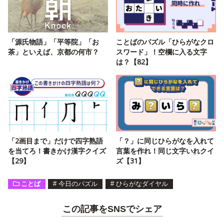
「源氏物語」「平等院」「お
ことばのパズル「ひらがなクロ
茶」といえば、京都の何市？
スワード」！空欄に入る文字
は？【82】
「2画目まで」だけで四字熟語
「？」に同じひらがなを入れて
を当てろ！書きかけ漢字クイズ
言葉を作れ！同じ文字いれクイ
【29】
ズ【31】
ことば
#
今日のパズル
#
ひらがなダイヤル
この記事をSNSでシェア