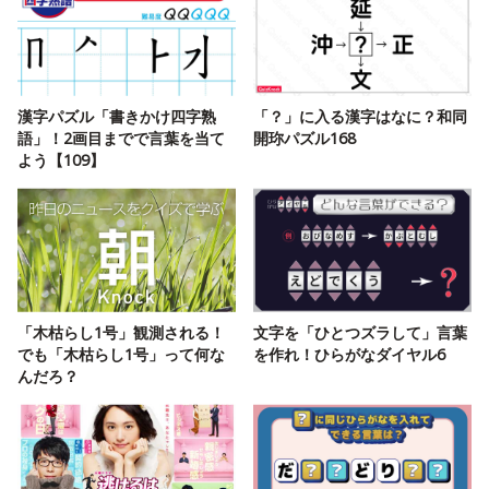
漢字パズル「書きかけ四字熟
「？」に入る漢字はなに？和同
語」！2画目までで言葉を当て
開珎パズル168
よう【109】
「木枯らし1号」観測される！
文字を「ひとつズラして」言葉
でも「木枯らし1号」って何な
を作れ！ひらがなダイヤル6
んだろ？