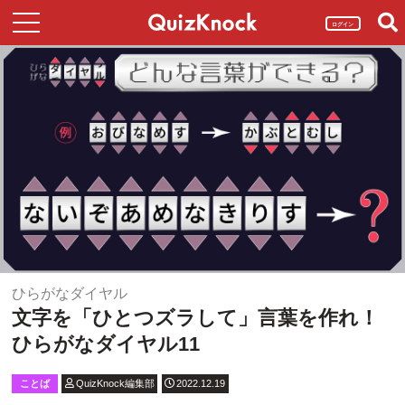
ログイン
ひらがなダイヤル
文字を「ひとつズラして」言葉を作れ！
ひらがなダイヤル11
ことば
QuizKnock編集部
2022.12.19