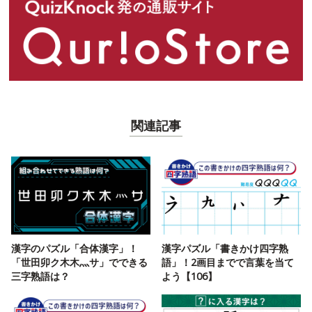
関連記事
漢字のパズル「合体漢字」！
漢字パズル「書きかけ四字熟
「世田卯ク木木灬サ」でできる
語」！2画目までで言葉を当て
三字熟語は？
よう【106】