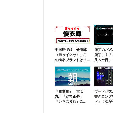
中国語では「優衣庫
漢字のパズ
（ヨゥイクゥ）」こ
漢字」！「
の有名ブランドは？
又ム土目」
【勘で解ける】
二字熟語は
「富富富」「雪若
ワードパズ
丸」「だて正夢」
書きロング
「いちほまれ」こ
ド」！なが
れ、何の名前？
を探そう【