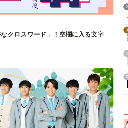
2
3
がなクロスワード」！空欄に入る文字
4
5