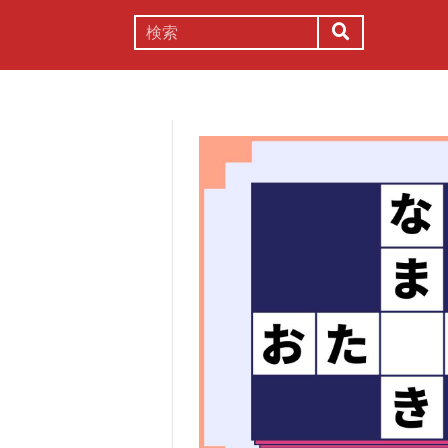
謎解き
コラム
常識
理系