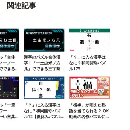
関連記事
ル「合体
漢字のパズル合体漢
「？」に入る漢字は
ノ一ノ一
字！「一土虫米ノ方
なに？和同開珎パズ
でできる
几」でできる三字熟
ル175
？
語は？
ル「一筆
「？」に入る漢字は
「横棒」が消えた熟
ワー
なに？和同開珎パズ
語を当てられる？ QK
〜い言葉
ル12【夏休みパズル
動画の名作パズルに
35】
SP】
挑戦