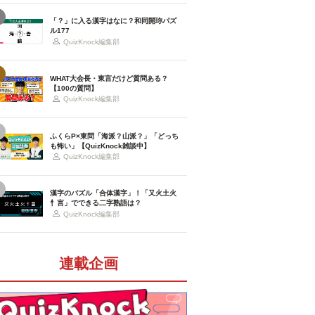
「？」に入る漢字はなに？和同開珎パズ
ル177
QuizKnock編集部
WHAT大会長・東言だけど質問ある？
【100の質問】
QuizKnock編集部
ふくらP×東問「海派？山派？」「どっち
も怖い」【QuizKnock雑談中】
QuizKnock編集部
漢字のパズル「合体漢字」！「又火土火
忄言」でできる二字熟語は？
QuizKnock編集部
連載企画