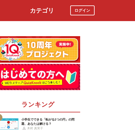
カテゴリ
ログイン
社会
スポーツ
時事ニュース
特集
ランキング
小学生でできる「転がる2つの円」の問
題、あなたは解ける？
木村 真実子