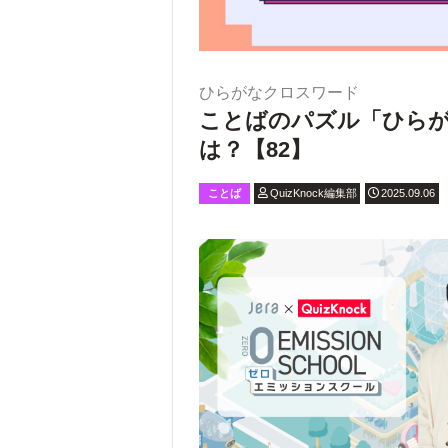
ひらがなクロスワード
ことばのパズル「ひら
は？【82】
ことば
QuizKnock編集部
2025.09.06