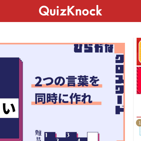
スペシャル
ライフ
ことば
カルチャー
1