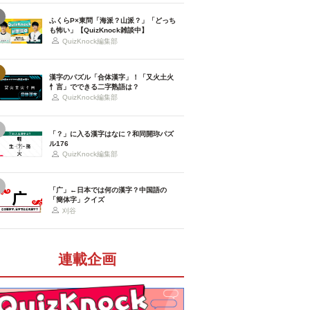
ふくらP×東問「海派？山派？」「どっち
も怖い」【QuizKnock雑談中】
QuizKnock編集部
漢字のパズル「合体漢字」！「又火土火
忄言」でできる二字熟語は？
QuizKnock編集部
「？」に入る漢字はなに？和同開珎パズ
ル176
QuizKnock編集部
「广」←日本では何の漢字？中国語の
「簡体字」クイズ
刈谷
連載企画