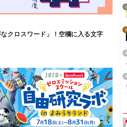
2
3
がなクロスワード」！空欄に入る文字
4
5