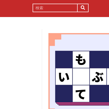
謎解き
コラム
常識
理系