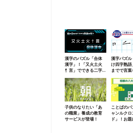
漢字のパズル「合体
漢字パズル
漢字」！「又火土火
け四字熟語
忄言」でできる二字
までで言葉
熟語は？
う【107】
子供のなりたい「あ
ことばのパ
の職業」養成の教育
ャンルクロ
サービスが登場！
ド」！お題
言葉を入れ
【12】