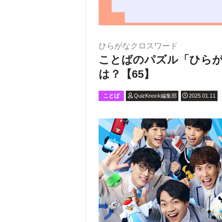
ひらがなクロスワード
ことばのパズル「ひら
は？【65】
ことば
QuizKnock編集部
2025.01.11