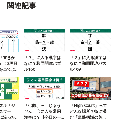
関連記事
「書きか
「？」に入る漢字は
「？」に入る漢字は
」！2画目
なに？和同開珎パズ
なに？和同開珎パズ
を当てよ
ル166
ル169
ズル「ジ
「〇戯」＝「じょう
「High Court」って
スワー
だん」〇に入る常用
どんな場所？街に潜
に沿った
漢字は？【今日の一
む「道路標識の英
よう
問】
語」クイズ