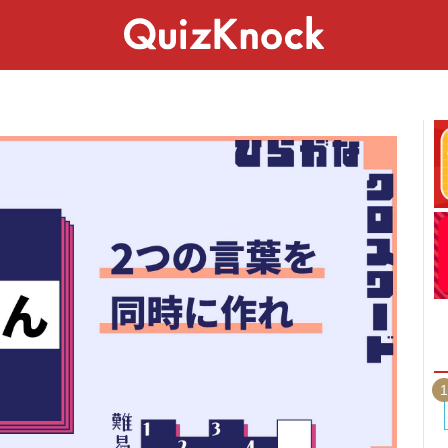
スペシャル
ライフ
ことば
カルチャー
1