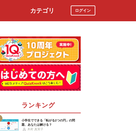
カテゴリ
ログイン
社会
スポーツ
時事ニュース
特集
ランキング
小学生でできる「転がる2つの円」の問
題、あなたは解ける？
木村 真実子