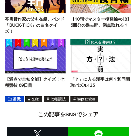
芥川賞作家の父も在籍、バンド
【10問でマスター復習編vol.8】
「BUCK-TICK」の曲名クイ
5回分の過去問、満点取れる？
ズ！
【満点で全知全能】クイズ！七
「？」に入る漢字は何？和同開
種競技 69日目
珎パズル135
常識
#
quiz
#
七種競技
#
heptathlon
この記事をSNSでシェア