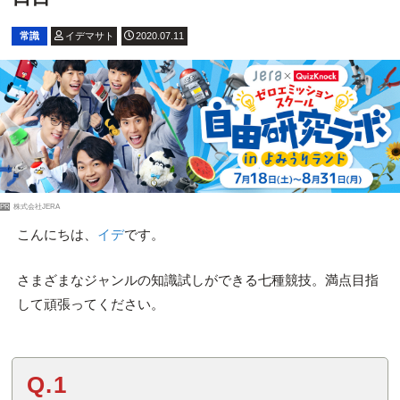
常識
イデマサト
2020.07.11
PR
株式会社JERA
です。
こんにちは、
イデ
さまざまなジャンルの知識試しができる七種競技。満点目指
して頑張ってください。
Q.1