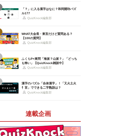
「？」に入る漢字はなに？和同開珎パズ
ル177
QuizKnock編集部
WHAT大会長・東言だけど質問ある？
【100の質問】
QuizKnock編集部
ふくらP×東問「海派？山派？」「どっち
も怖い」【QuizKnock雑談中】
QuizKnock編集部
漢字のパズル「合体漢字」！「又火土火
忄言」でできる二字熟語は？
QuizKnock編集部
連載企画