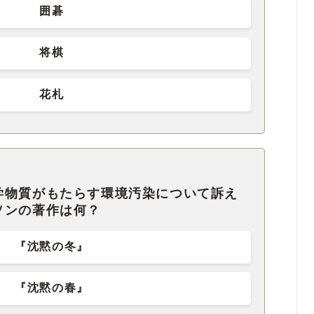
囲碁
将棋
花札
学物質がもたらす環境汚染について訴え
ソンの著作は何？
『沈黙の冬』
『沈黙の春』