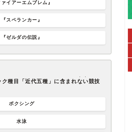
ファイアーエムブレム』
『スペランカー』
『ゼルダの伝説』
・・
ック種目「近代五種」に含まれ
ない
競技
ボクシング
水泳