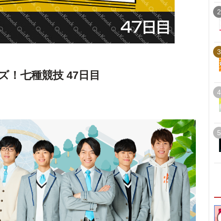
2
3
！七種競技 47日目
4
5