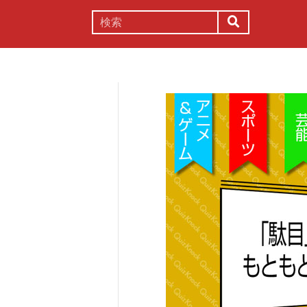
謎解き
コラム
常識
理系