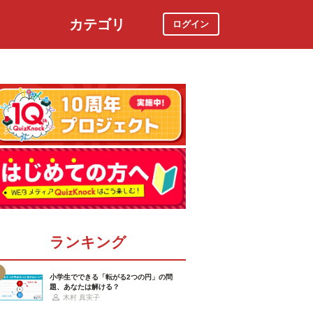
カテゴリ
ログイン
社会
スポーツ
時事ニュース
特集
ランキング
小学生でできる「転がる2つの円」の問
題、あなたは解ける？
木村 真実子