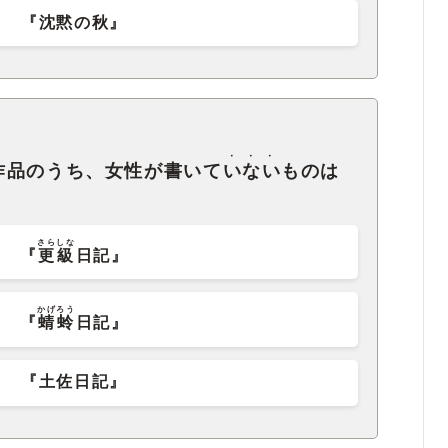
『沈黙の秋』
・・・
作品のうち、女性が書いて
いない
ものは
さらしな
『
更級
日記』
かげろう
『
蜻蛉
日記』
『土佐日記』