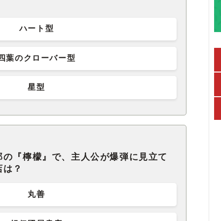
ハート型
四葉のクローバー型
星型
郎の『檸檬』で、主人公が爆弾に見立て
店は？
丸善