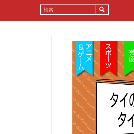
謎解き
コラム
常識
理系