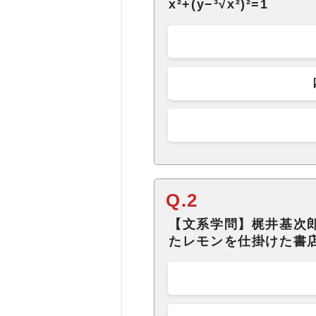
x²+(y−³√x²)²=1
Q.2
【文系学問】梶井基次
たレモンを仕掛けた書