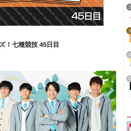
2
3
！七種競技 45日目
4
5