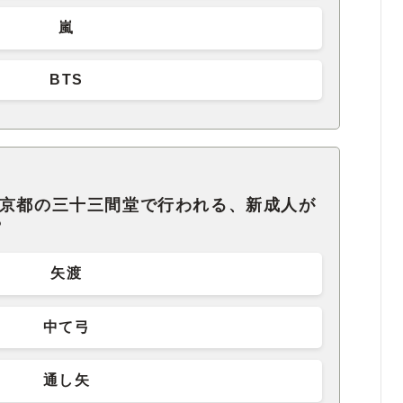
嵐
BTS
に京都の三十三間堂で行われる、新成人が
？
矢渡
中て弓
通し矢