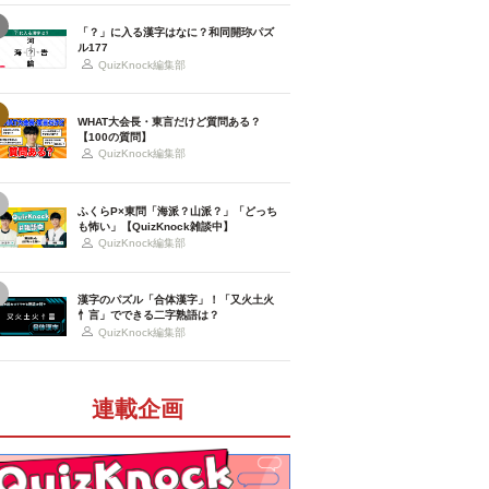
「？」に入る漢字はなに？和同開珎パズ
ル177
QuizKnock編集部
WHAT大会長・東言だけど質問ある？
【100の質問】
QuizKnock編集部
ふくらP×東問「海派？山派？」「どっち
も怖い」【QuizKnock雑談中】
QuizKnock編集部
漢字のパズル「合体漢字」！「又火土火
忄言」でできる二字熟語は？
QuizKnock編集部
連載企画