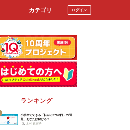
カテゴリ
ログイン
社会
スポーツ
時事ニュース
特集
ランキング
小学生でできる「転がる2つの円」の問
題、あなたは解ける？
木村 真実子