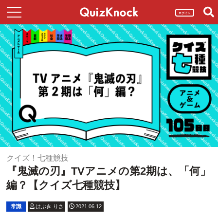
ログイン
クイズ！七種競技
『鬼滅の刃』TVアニメの第2期は、「何」
編？【クイズ七種競技】
常識
はぶき りさ
2021.06.12