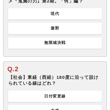
メ『鬼滅の刃』第2期。「何」編？
現代
遊郭
無限城決戦
Q.2
【社会】東経（西経）180度に沿って設け
られている線はどれ？
日付変更線