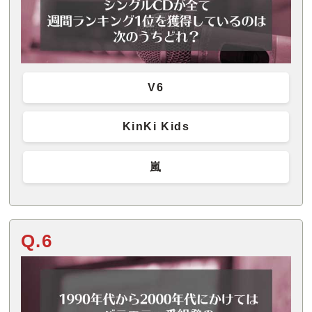
V6
KinKi Kids
嵐
Q.6