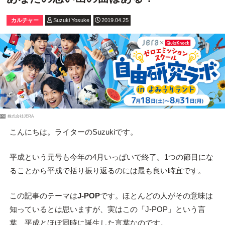
カルチャー
Suzuki Yosuke
2019.04.25
PR
株式会社JERA
こんにちは。ライターのSuzukiです。
平成という元号も今年の4月いっぱいで終了。1つの節目にな
ることから平成で括り振り返るのには最も良い時宜です。
この記事のテーマは
J-POP
です。ほとんどの人がその意味は
知っているとは思いますが、実はこの「J-POP」という言
葉、平成とほぼ同時に誕生した言葉なのです。