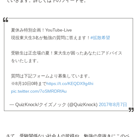
ていきます。詳しくは下のツイートを。
夏休み特別企画！YouTube-Live
現役東大生3名が勉強の質問に答えます！
#拡散希望
受験生は正念場の夏！東大生が困ったあなたにアドバイス
をいたします。
質問は下記フォームより募集しています。
※8月10日0時まで
https://t.co/KEQDX9g4hi
pic.twitter.com/7oSMRDRfAu
— QuizKnock/クイズノック (@QuizKnock)
2017年8月7日
さて、受験関係ない社会人の皆様や、勉強の息抜きにこのペ