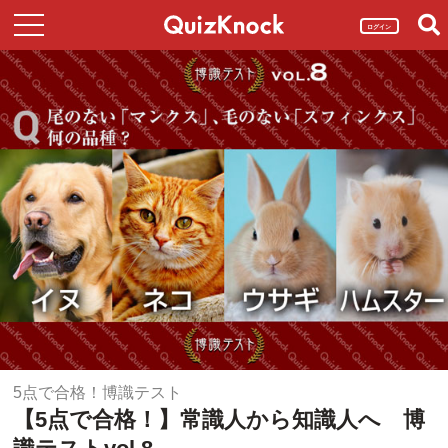
ログイン
5点で合格！博識テスト
【5点で合格！】常識人から知識人へ 博