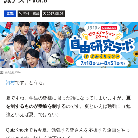
識テストvol.8
常識
河村・拓哉
2017.08.08
PR
株式会社JERA
河村
です。どうも。
夏ですね。学生の皆様に限った話になってしまいますが、
夏
を制するものが受験を制する
のです。夏といえば勉強！（勉
強といえば夏、ではない）
QuizKnockでも今夏、勉強する皆さんを応援する企画をやっ