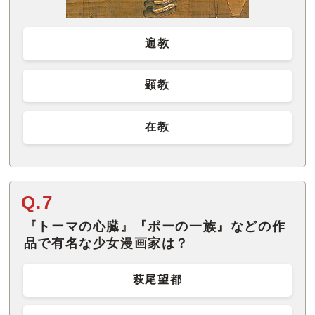
遍教
顕教
在教
Q.7
『トーマの心臓』『ポーの一族』などの作
品で有名な少女漫画家は？
萩尾望都