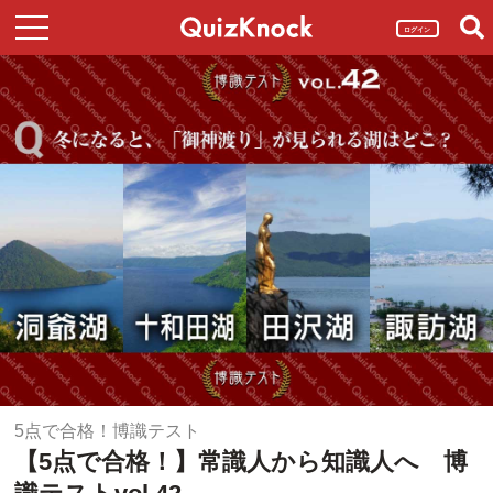
ログイン
5点で合格！博識テスト
【5点で合格！】常識人から知識人へ 博