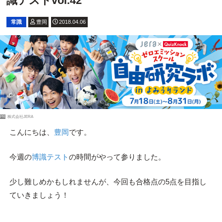
識テストvol.42
常識
豊岡
2018.04.06
PR
株式会社JERA
こんにちは、
豊岡
です。
今週の
博識テスト
の時間がやって参りました。
少し難しめかもしれませんが、今回も合格点の5点を目指し
ていきましょう！