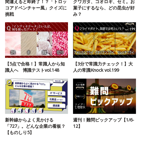
間違えると即終了！？「トロッ
クワガタ、コオロギ、セミ。お
コアドベンチャー風」クイズに
菓子にするなら、どの昆虫が好
挑戦
み？
【5点で合格！】常識人から知
【3分で常識力チェック！】大
識人へ 博識テストvol.148
人の常識Knock vol.199
新幹線からよく見かける
週刊！難問ピックアップ【1/6-
「727」。どんな企業の看板？
12】
【ものしり5】