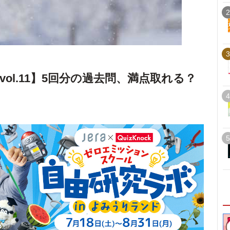
2
3
ol.11】5回分の過去問、満点取れる？
4
5