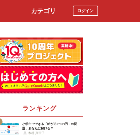
カテゴリ
ログイン
社会
スポーツ
時事ニュース
特集
ランキング
小学生でできる「転がる2つの円」の問
題、あなたは解ける？
木村 真実子