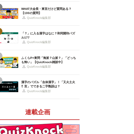
WHAT大会長・東言だけど質問ある？
【100の質問】
QuizKnock編集部
「？」に入る漢字はなに？和同開珎パズ
ル177
QuizKnock編集部
ふくらP×東問「海派？山派？」「どっち
も怖い」【QuizKnock雑談中】
QuizKnock編集部
漢字のパズル「合体漢字」！「又火土火
忄言」でできる二字熟語は？
QuizKnock編集部
連載企画