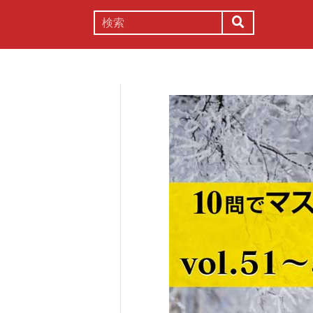
謎解き
コラム
常識
理系