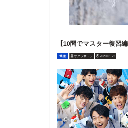
【10問でマスター復習編v
常識
オグラサトシ
2020.01.22