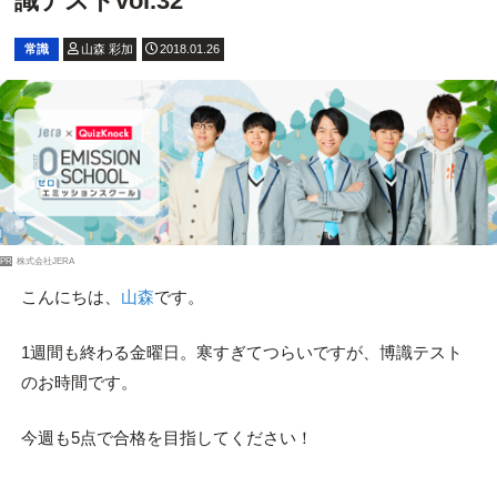
識テストvol.32
常識
山森 彩加
2018.01.26
PR
株式会社JERA
こんにちは、
山森
です。
1週間も終わる金曜日。寒すぎてつらいですが、博識テスト
のお時間です。
今週も5点で合格を目指してください！