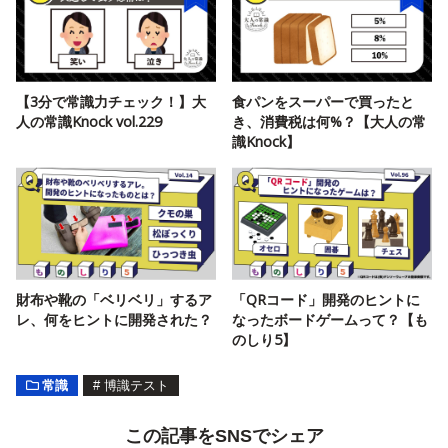
【3分で常識力チェック！】大
食パンをスーパーで買ったと
人の常識Knock vol.229
き、消費税は何%？【大人の常
識Knock】
財布や靴の「ベリベリ」するア
「QRコード」開発のヒントに
レ、何をヒントに開発された？
なったボードゲームって？【も
のしり5】
常識
#
博識テスト
この記事をSNSでシェア