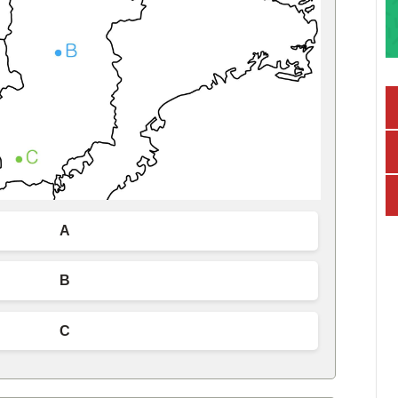
A
B
C