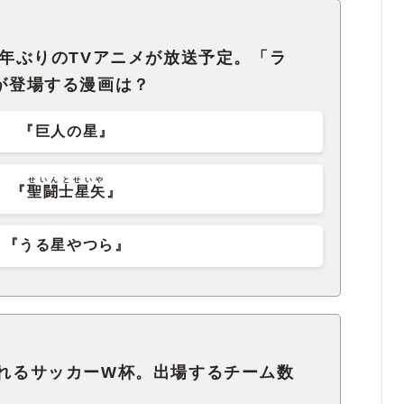
40年ぶりのTVアニメが放送予定。「ラ
が登場する漫画は？
『巨人の星』
せいんとせいや
『
聖闘士星矢
』
『うる星やつら』
されるサッカーW杯。出場するチーム数