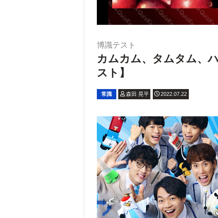
博識テスト
カムカム、タムタム、ハ
スト】
常識
森田 晃平
2022.07.22