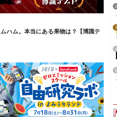
2
3
ムハム。本当にある果物は？【博識テ
4
5