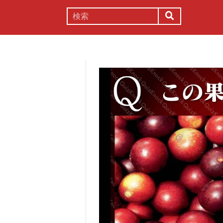
謎解き
コラム
常識
理系