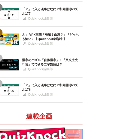
「？」に入る漢字はなに？和同開珎パズ
ル177
QuizKnock編集部
ふくらP×東問「海派？山派？」「どっち
も怖い」【QuizKnock雑談中】
QuizKnock編集部
漢字のパズル「合体漢字」！「又火土火
忄言」でできる二字熟語は？
QuizKnock編集部
「？」に入る漢字はなに？和同開珎パズ
ル176
QuizKnock編集部
連載企画