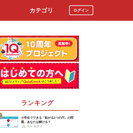
カテゴリ
ログイン
社会
スポーツ
時事ニュース
特集
ランキング
小学生でできる「転がる2つの円」の問
題、あなたは解ける？
木村 真実子