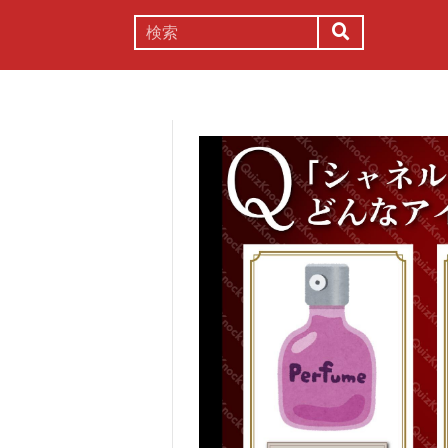
謎解き
コラム
常識
理系