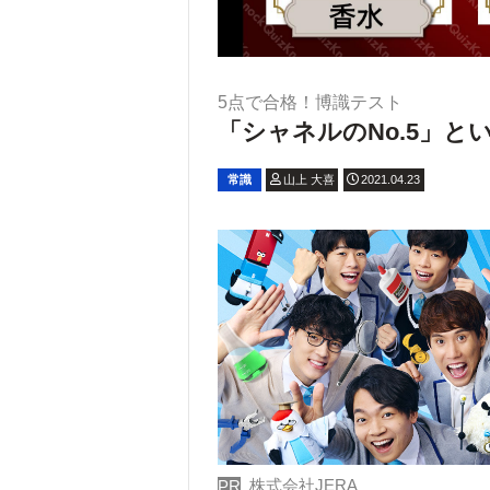
5点で合格！博識テスト
「シャネルのNo.5」
常識
山上 大喜
2021.04.23
株式会社JERA
PR