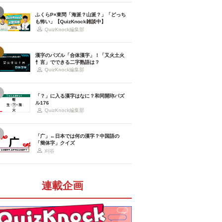
ふくらP×東問「海派？山派？」「どっち
も怖い」【QuizKnock雑談中】
QuizKnock編集部
漢字のパズル「合体漢字」！「又火土火
忄言」でできる二字熟語は？
QuizKnock編集部
「？」に入る漢字はなに？和同開珎パズ
ル176
QuizKnock編集部
「广」←日本では何の漢字？中国語の
「簡体字」クイズ
刈谷
連載企画