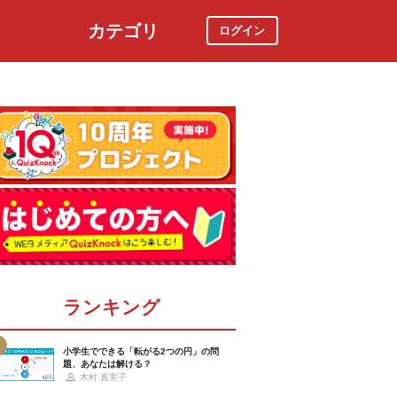
カテゴリ
ログイン
社会
スポーツ
時事ニュース
特集
ランキング
小学生でできる「転がる2つの円」の問
題、あなたは解ける？
木村 真実子