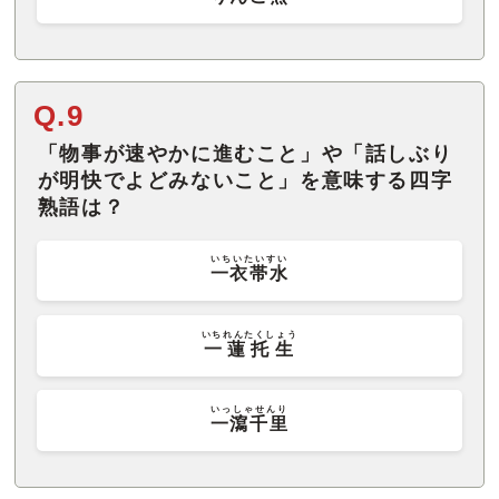
Q.9
「物事が速やかに進むこと」や「話しぶり
が明快でよどみないこと」を意味する四字
熟語は？
いちいたいすい
一衣帯水
いちれんたくしょう
一蓮托生
いっしゃせんり
一瀉千里