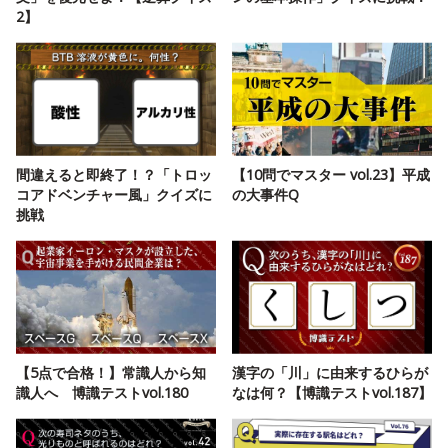
2】
間違えると即終了！？「トロッ
【10問でマスター vol.23】平成
コアドベンチャー風」クイズに
の大事件Q
挑戦
【5点で合格！】常識人から知
漢字の「川」に由来するひらが
識人へ 博識テストvol.180
なは何？【博識テストvol.187】