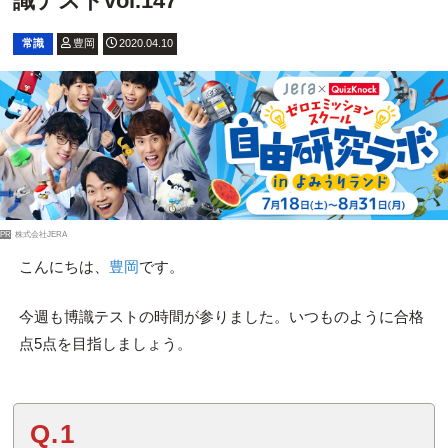
識テストvol.147
常識
豊岡
2020.04.10
PR
株式会社JERA
こんにちは、
豊岡
です。
今週も博識テストの時間が参りました。いつものように合格
点5点を目指しましょう。
Q.1