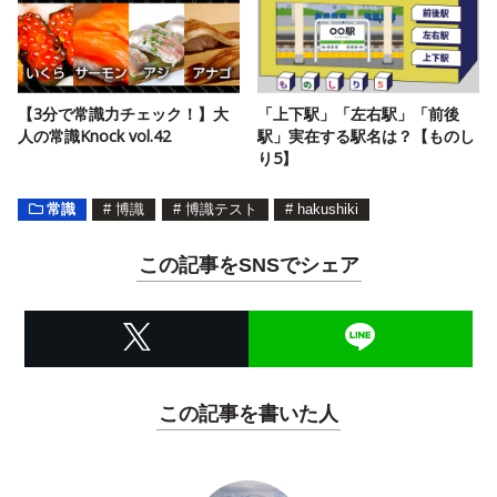
【3分で常識力チェック！】大
「上下駅」「左右駅」「前後
人の常識Knock vol.42
駅」実在する駅名は？【ものし
り5】
常識
#
博識
#
博識テスト
#
hakushiki
この記事をSNSでシェア
この記事を書いた人