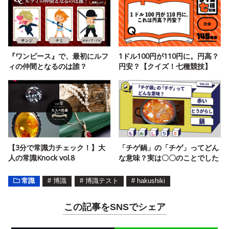
『ワンピース』で、最初にルフ
1ドル100円が110円に。円高？
ィの仲間となるのは誰？
円安？【クイズ！七種競技】
【3分で常識力チェック！】大
「チゲ鍋」の「チゲ」ってどん
人の常識Knock vol.8
な意味？実は〇〇のことでした
常識
#
博識
#
博識テスト
#
hakushiki
この記事をSNSでシェア