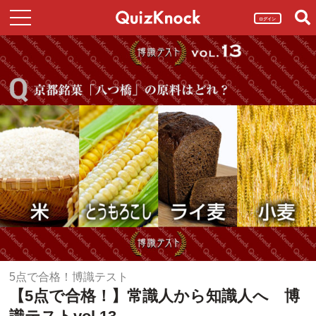
ログイン
5点で合格！博識テスト
【5点で合格！】常識人から知識人へ 博