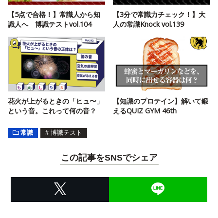
【5点で合格！】常識人から知
【3分で常識力チェック！】大
識人へ 博識テストvol.104
人の常識Knock vol.139
花火が上がるときの「ヒュ〜」
【知識のプロテイン】解いて鍛
という音。これって何の音？
えるQUIZ GYM 46th
常識
#
博識テスト
この記事をSNSでシェア