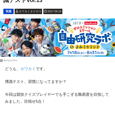
識テストvol.13
常識
カワカミタクロウ
2017.09.15
PR
株式会社JERA
どうも、
カワカミ
です。
博識テスト、習慣になってますか？
今回は競技クイズプレイヤーでも手こずる難易度を目指して
みました。目指せ5点！