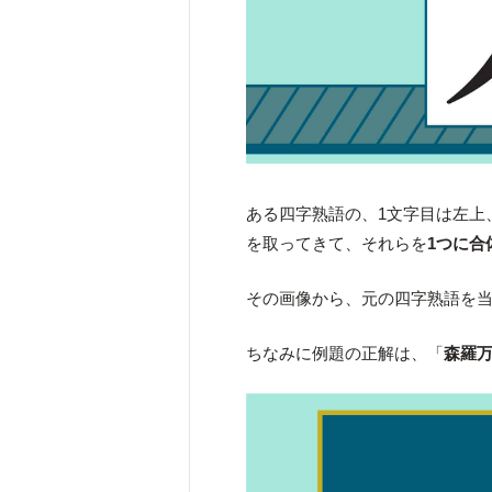
ある四字熟語の、1文字目は左上
を取ってきて、それらを
1つに合
その画像から、元の四字熟語を
ちなみに例題の正解は、「
森羅