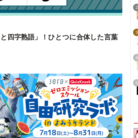
2
3
と四字熟語」！ひとつに合体した言葉
4
5