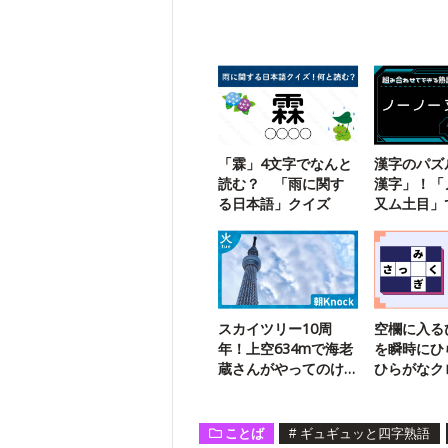
「霖」4文字でなんと
漢字のパズ
読む？ 「雨に関す
漢字」！「
る日本語」クイズ
又ム土目」
二字熟語は
スカイツリー10周
空欄に入る
年！上空634mで海老
を瞬時にひ
蔵さんがやってのけ
ひらがなク
たことは？
ド2
ことば
#
ギュギュッと四字熟語