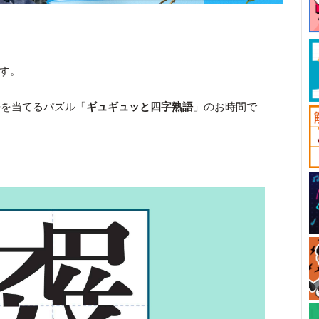
です。
語を当てるパズル「
ギュギュッと四字熟語
」のお時間で