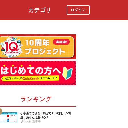
カテゴリ
ログイン
社会
スポーツ
時事ニュース
特集
ランキング
小学生でできる「転がる2つの円」の問
題、あなたは解ける？
木村 真実子