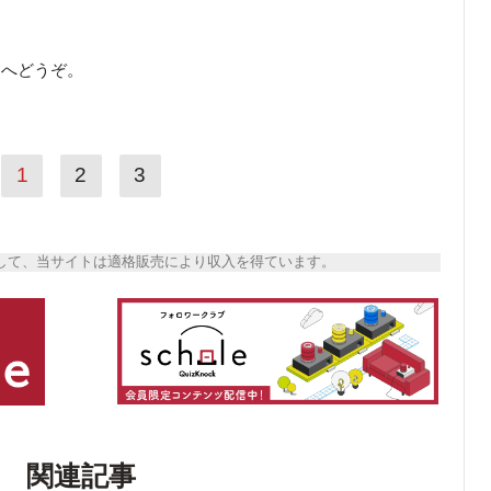
ら
へどうぞ。
1
2
3
トとして、当サイトは適格販売により収入を得ています。
関連記事