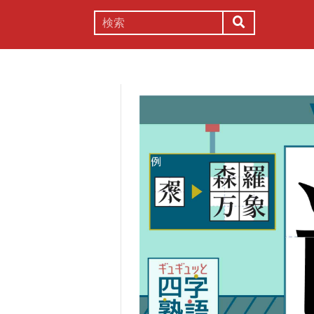
謎解き
コラム
常識
理系