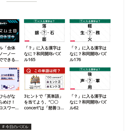
ル「合体
「？」に入る漢字は
「？」に入る漢字は
ノ一ノ一
なに？和同開珎パズ
なに？和同開珎パズ
でできる
ル165
ル176
？
ひらがな
3ヒントで「英単語」
「？」に入る漢字は
らめけ！
を当てよう、“〇〇
なに？和同開珎パズ
ロスワー
concert”は「慈善コン
ル62
サート」
#
今日のパズル