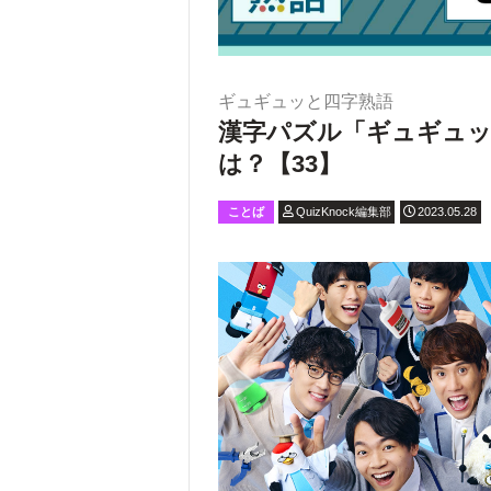
ギュギュッと四字熟語
漢字パズル「ギュギュッ
は？【33】
ことば
QuizKnock編集部
2023.05.28