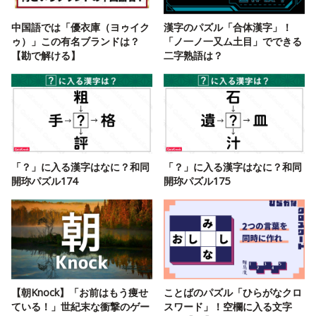
中国語では「優衣庫（ヨゥイク
漢字のパズル「合体漢字」！
ゥ）」この有名ブランドは？
「ノ一ノ一又ム土目」でできる
【勘で解ける】
二字熟語は？
「？」に入る漢字はなに？和同
「？」に入る漢字はなに？和同
開珎パズル174
開珎パズル175
【朝Knock】「お前はもう痩せ
ことばのパズル「ひらがなクロ
ている！」世紀末な衝撃のゲー
スワード」！空欄に入る文字