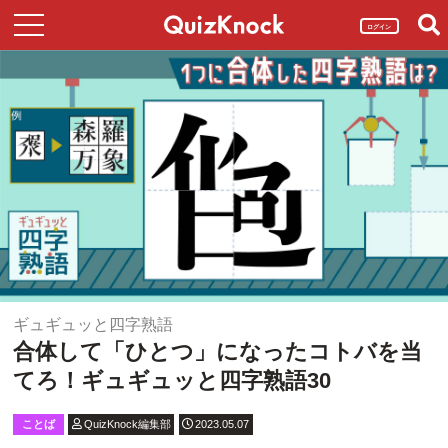
ログイン
ギュギュッと四字熟語
合体して「ひとつ」になったコトバを当
てろ！ギュギュッと四字熟語30
ことば
QuizKnock編集部
2023.05.07