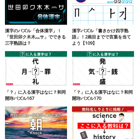
漢字のパズル「合体漢字」！
漢字パズル「書きかけ四字熟
「世田卯ク木木灬サ」でできる
語」！2画目までで言葉を当て
三字熟語は？
よう【109】
「？」に入る漢字はなに？和同
「？」に入る漢字はなに？和同
開珎パズル167
開珎パズル170