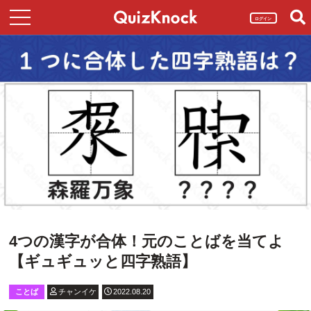
ログイン
4つの漢字が合体！元のことばを当てよ
【ギュギュッと四字熟語】
ことば
チャンイケ
2022.08.20