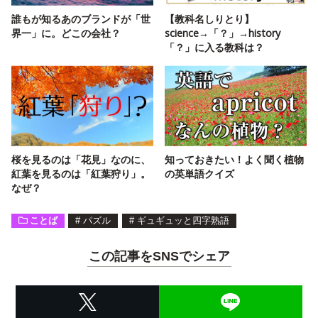
誰もが知るあのブランドが「世
【教科名しりとり】
界一」に。どこの会社？
science→「？」→history
「？」に入る教科は？
桜を見るのは「花見」なのに、
知っておきたい！よく聞く植物
紅葉を見るのは「紅葉狩り」。
の英単語クイズ
なぜ？
ことば
#
パズル
#
ギュギュッと四字熟語
この記事をSNSでシェア