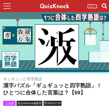
ログイン
ギュギュッと四字熟語
漢字パズル「ギュギュッと四字熟語」！
ひとつに合体した言葉は？【69】
ことば
QuizKnock編集部
2024.07.28