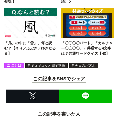
登場！
語】5
「几」の中に「雪」、何と読
「〇〇〇〇パート」「カルチャ
む？【そり／ふぶき／ゆきだる
ー〇〇〇〇」←共通する4文字
ま】
は？共通ワードクイズ【40】
ことば
#
ギュギュッと四字熟語
#
今日のパズル
この記事をSNSでシェア
この記事を書いた人