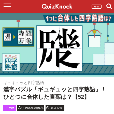
ログイン
ギュギュッと四字熟語
漢字パズル「ギュギュッと四字熟語」！
ひとつに合体した言葉は？【52】
ことば
QuizKnock編集部
2023.12.03