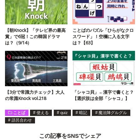
【朝Knock】「テレビ界の最高
ことばのパズル「ひらがなクロ
賞」で6冠！この韓国ドラマ
スワード」！空欄に入る文字
は？（9/14）
は？【63】
【3分で常識力チェック】大人
「シャコ貝」←漢字で書くと？
の常識Knock vol.218
【選択肢は全部「シャコ」】
ことば
#
使える
#
quiz
#
暗記
#
魔法陣グルグル
#
語呂合わせ
この記事をSNSでシェア