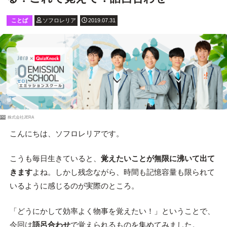
ことば
ソフロレリア
2019.07.31
PR
株式会社JERA
こんにちは、ソフロレリアです。
こうも毎日生きていると、
覚えたいことが無限に沸いて出て
きます
よね。しかし残念ながら、時間も記憶容量も限られて
いるように感じるのが実際のところ。
「どうにかして効率よく物事を覚えたい！」ということで、
今回は
語呂合わせ
で覚えられるものを集めてみました。