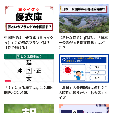
中国語では「優衣庫（ヨゥイク
【意外な答え】ずばり、「日本
ゥ）」この有名ブランドは？
一公園がある都道府県」はど
【勘で解ける】
こ？
「？」に入る漢字はなに？和同
「夏日」の最速記録は何月？こ
開珎パズル168
の時期に知りたい「お天気」ク
イズ