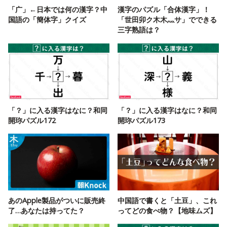
「广」←日本では何の漢字？中
漢字のパズル「合体漢字」！
国語の「簡体字」クイズ
「世田卯ク木木灬サ」でできる
三字熟語は？
「？」に入る漢字はなに？和同
「？」に入る漢字はなに？和同
開珎パズル172
開珎パズル173
あのApple製品がついに販売終
中国語で書くと「土豆」、これ
了…あなたは持ってた？
ってどの食べ物？【地味ムズ】