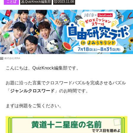
ことば
QuizKnock編集部
2023.11.08
PR
株式会社JERA
こんにちは、QuizKnock編集部です。
お題に沿った言葉でクロスワードパズルを完成させるパズル
「
ジャンルクロスワード
」のお時間です。
まずは例題をご覧ください。