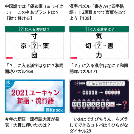
中国語では「優衣庫（ヨゥイク
漢字パズル「書きかけ四字熟
ゥ）」この有名ブランドは？
語」！2画目までで言葉を当て
【勘で解ける】
よう【109】
「？」に入る漢字はなに？和同
「？」に入る漢字はなに？和同
開珎パズル169
開珎パズル171
今年の新語・流行語大賞が発
「いおはでえびちうん」をズラ
表！大賞に輝いたのは？
してできるコトバは？ひらがな
ダイヤル23