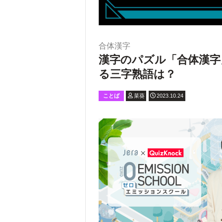
合体漢字
漢字のパズル「合体漢字
る三字熟語は？
ことば
菜葵
2023.10.24