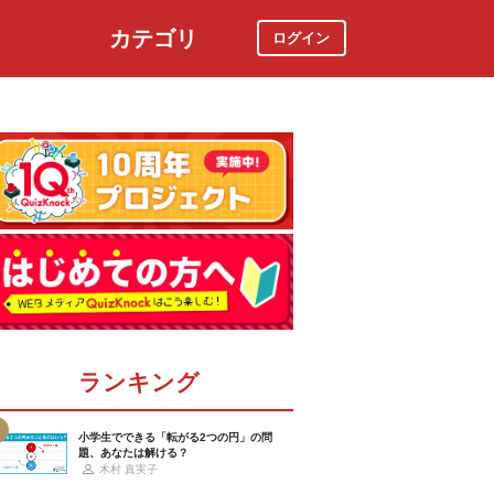
カテゴリ
ログイン
社会
スポーツ
時事ニュース
特集
ランキング
小学生でできる「転がる2つの円」の問
題、あなたは解ける？
木村 真実子