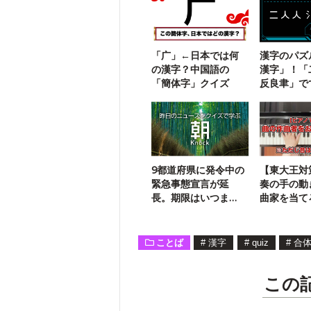
「广」←日本では何
漢字のパズ
の漢字？中国語の
漢字」！「
「簡体字」クイズ
反良聿」で
字熟語は？
9都道府県に発令中の
【東大王対
緊急事態宣言が延
奏の手の動
長。期限はいつま
曲家を当て
で？
し音は流れ
ことば
#
漢字
#
quiz
#
合
この