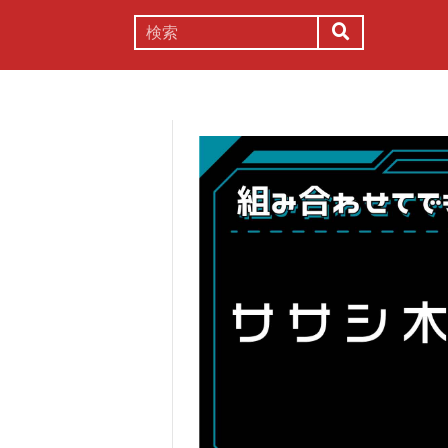
謎解き
コラム
常識
理系