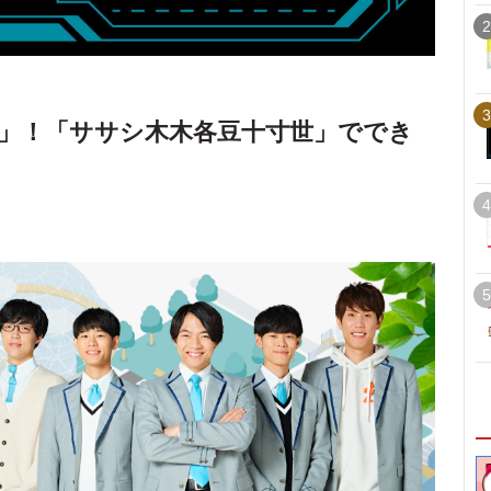
2
3
」！「ササシ木木各豆十寸世」ででき
4
5