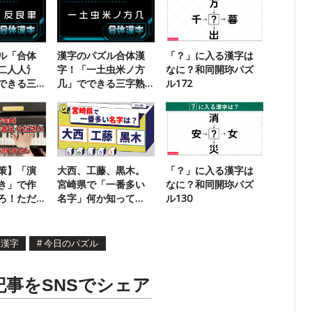
ル「合体
漢字のパズル合体漢
「？」に入る漢字は
二人人氵
字！「一土虫米ノ方
なに？和同開珎パズ
できる三
几」でできる三字熟
ル172
語は？
策】「演
大西、工藤、黒木。
「？」に入る漢字は
き」で作
宮崎県で「一番多い
なに？和同開珎パズ
ろ！ただ
名字」何か知って
ル130
ません
る？
体漢字
#
今日のパズル
記事をSNSでシェア