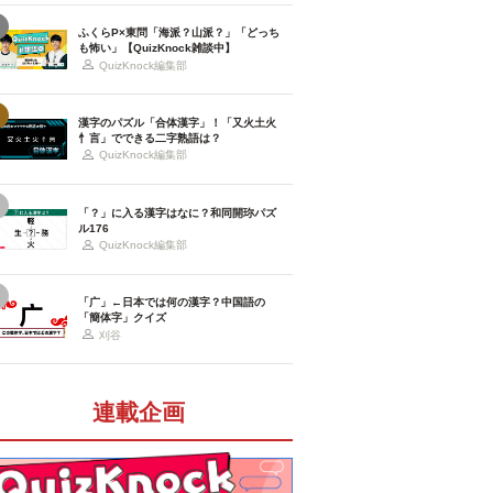
ふくらP×東問「海派？山派？」「どっち
も怖い」【QuizKnock雑談中】
QuizKnock編集部
漢字のパズル「合体漢字」！「又火土火
忄言」でできる二字熟語は？
QuizKnock編集部
「？」に入る漢字はなに？和同開珎パズ
ル176
QuizKnock編集部
「广」←日本では何の漢字？中国語の
「簡体字」クイズ
刈谷
連載企画