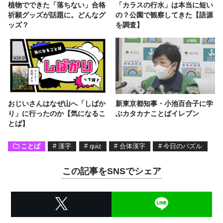
植物でできた「落ちない」合格
「カラスの行水」は本当に短い
祈願グッズが話題に。どんなグ
の？公園で観察してきた【語源
ッズ？
を調査】
おじいさんはなぜ山へ「しばか
新東京都知事・小池百合子に学
り」に行ったのか【気になるこ
ぶカタカナことばイレブン
とば】
ことば
#
漢字
#
quiz
#
合体漢字
#
今日のパズル
この記事をSNSでシェア