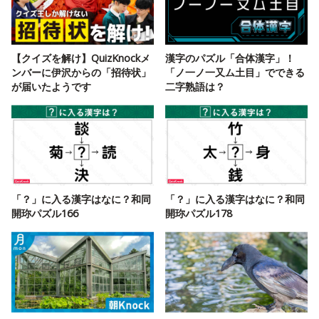
【クイズを解け】QuizKnockメ
漢字のパズル「合体漢字」！
ンバーに伊沢からの「招待状」
「ノ一ノ一又ム土目」でできる
が届いたようです
二字熟語は？
「？」に入る漢字はなに？和同
「？」に入る漢字はなに？和同
開珎パズル166
開珎パズル178