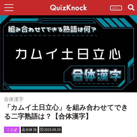
ログイン
合体漢字
「カムイ土日立心」を組み合わせてでき
る二字熟語は？【合体漢字】
ことば
松林 陸
2023.08.29