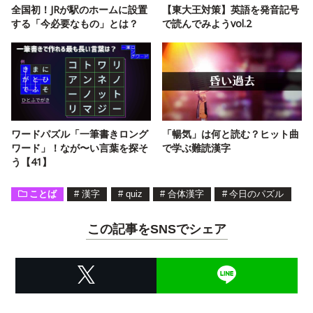
全国初！JRが駅のホームに設置
【東大王対策】英語を発音記号
する「今必要なもの」とは？
で読んでみようvol.2
ワードパズル「一筆書きロング
「暢気」は何と読む？ヒット曲
ワード」！なが〜い言葉を探そ
で学ぶ難読漢字
う【41】
ことば
#
漢字
#
quiz
#
合体漢字
#
今日のパズル
この記事をSNSでシェア