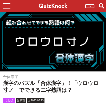
ログイン
合体漢字
漢字のパズル「合体漢字」！「ウロウロ
寸ノ」でできる二字熟語は？
ことば
菜葵
2023.05.23