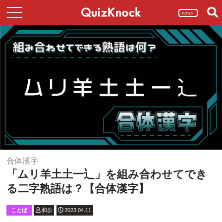
ログイン
合体漢字
「ムリ羊土土一⻌」を組み合わせてでき
る二字熟語は？【合体漢字】
ことば
和歩
2023.04.11