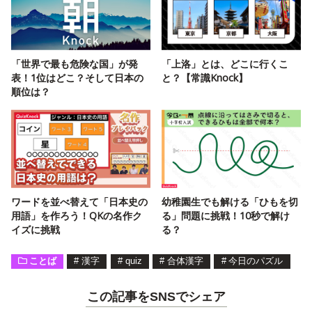
「世界で最も危険な国」が発
「上洛」とは、どこに行くこ
表！1位はどこ？そして日本の
と？【常識Knock】
順位は？
ワードを並べ替えて「日本史の
幼稚園生でも解ける「ひもを切
用語」を作ろう！QKの名作ク
る」問題に挑戦！10秒で解け
イズに挑戦
る？
ことば
#
漢字
#
quiz
#
合体漢字
#
今日のパズル
この記事をSNSでシェア