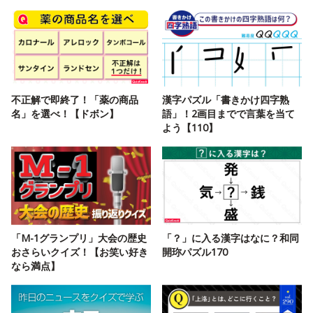
不正解で即終了！「薬の商品
漢字パズル「書きかけ四字熟
名」を選べ！【ドボン】
語」！2画目までで言葉を当て
よう【110】
「M-1グランプリ」大会の歴史
「？」に入る漢字はなに？和同
おさらいクイズ！【お笑い好き
開珎パズル170
なら満点】