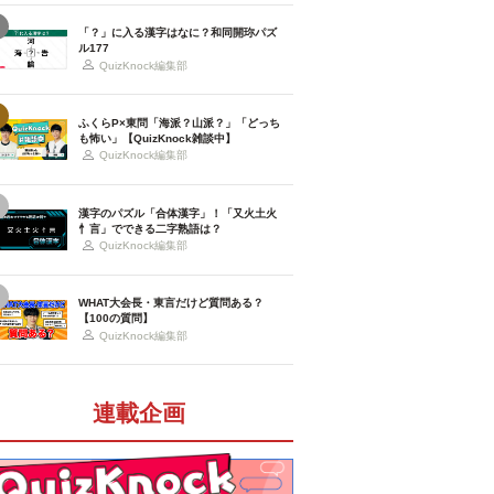
「？」に入る漢字はなに？和同開珎パズ
ル177
QuizKnock編集部
ふくらP×東問「海派？山派？」「どっち
も怖い」【QuizKnock雑談中】
QuizKnock編集部
漢字のパズル「合体漢字」！「又火土火
忄言」でできる二字熟語は？
QuizKnock編集部
WHAT大会長・東言だけど質問ある？
【100の質問】
QuizKnock編集部
連載企画