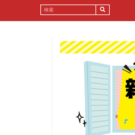
謎解き
コラム
常識
理系