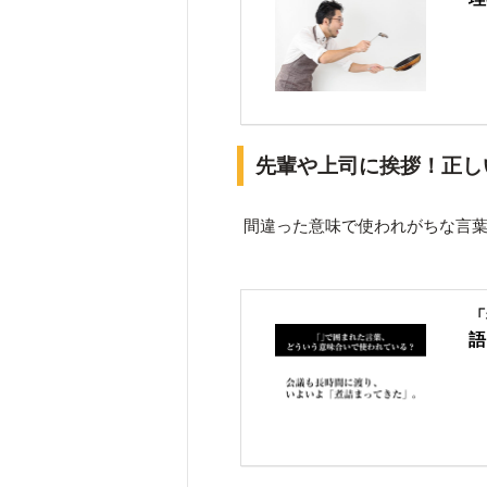
先輩や上司に挨拶！正し
間違った意味で使われがちな言
「
語