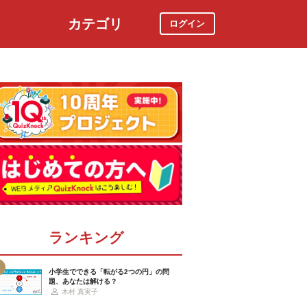
カテゴリ
ログイン
社会
スポーツ
時事ニュース
特集
ランキング
小学生でできる「転がる2つの円」の問
題、あなたは解ける？
木村 真実子