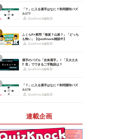
「？」に入る漢字はなに？和同開珎パズ
ル177
QuizKnock編集部
ふくらP×東問「海派？山派？」「どっち
も怖い」【QuizKnock雑談中】
QuizKnock編集部
漢字のパズル「合体漢字」！「又火土火
忄言」でできる二字熟語は？
QuizKnock編集部
「？」に入る漢字はなに？和同開珎パズ
ル176
QuizKnock編集部
連載企画