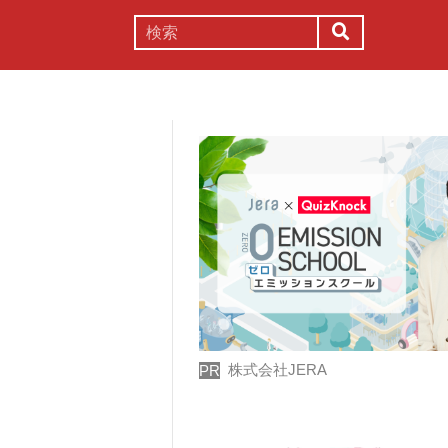
謎解き
コラム
常識
理系
株式会社JERA
PR