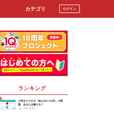
カテゴリ
ログイン
社会
スポーツ
時事ニュース
特集
ランキング
小学生でできる「転がる2つの円」の問
題、あなたは解ける？
木村 真実子