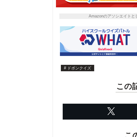
Amazonのアソシエイ
#
ドボンクイズ
この
こ