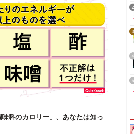
2
3
4
5
調味料のカロリー」、あなたは知っ