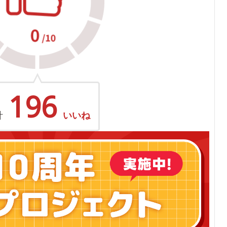
196
計
いいね