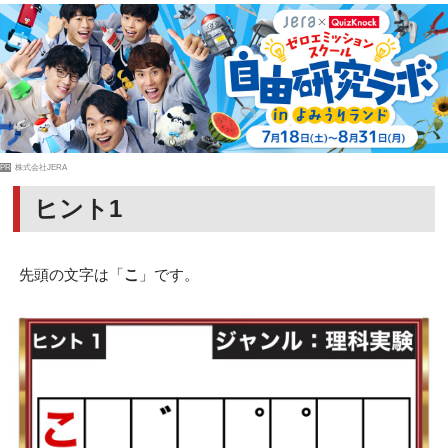
PR
株式会社JERA
ヒント1
先頭の文字は「
こ
」です。