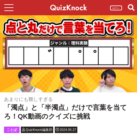
ログイン
あまりにも難しすぎる
「濁点」と「半濁点」だけで言葉を当て
ろ！QK動画のクイズに挑戦
ことば
QuizKnock編集部
2024.05.27