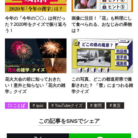
今年の「今年の〇〇」は何だっ
画像に注目！「花」も料理にし
た？2020年をクイズで振り返ろ
て食べられる、おなじみの果物
う！
は？
花火大会の前に知っておきた
この写真、どこの都道府県で撮
い！意外と知らない「花火の雑
影された？ 「雪」にまつわる雑
学」クイズ
学クイズ
ことば
#
quiz
#
YouTubeクイズ
#
東問
#
東言
この記事をSNSでシェア