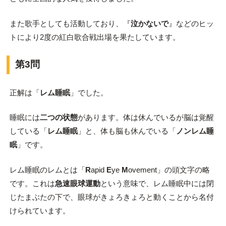
また歌手としても活動しており、『
泣かないで
』などのヒッ
トにより2度の紅白歌合戦出場を果たしています。
第3問
正解は「
レム睡眠
」でした。
睡眠には
二つの状態
があります。体は休んでいるが脳は覚醒
している「
レム睡眠
」と、体も脳も休んでいる「
ノンレム睡
眠
」です。
レム睡眠のレムとは「
R
apid
E
ye
M
ovement」の頭文字の略
です。これは
急速眼球運動
という意味で、レム睡眠中には閉
じたまぶたの下で、眼球がきょろきょろと動くことから名付
けられています。