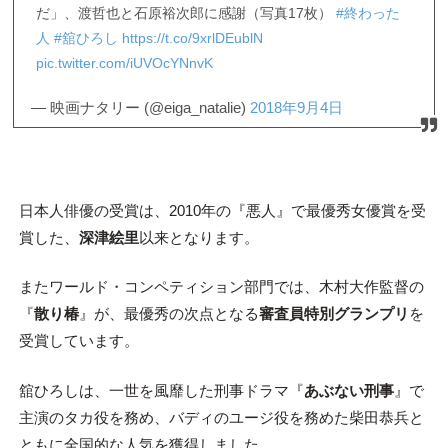
だ」、渡哲也と石原裕次郎に感謝（写真17枚）
#終わった
人
#舘ひろし
https://t.co/9xrlDEublN
pic.twitter.com/iUVOcYNnvK
— 映画ナタリー (@eiga_natalie)
2018年9月4日
日本人俳優の受賞は、2010年の『悪人』で最優秀女優賞を受
賞した、
深津絵里
以来となります。
またワールド・コンペティション部門では、木村大作監督の
『
散り椿
』が、最優秀の次点となる
審査員特別グランプリ
を
受賞しています。
舘ひろしは、一世を風靡した刑事ドラマ『
あぶない刑事
』で
主演のタカ役を務め、バディのユージ役を務めた柴田恭兵と
ともに全国的な人気を獲得しました。