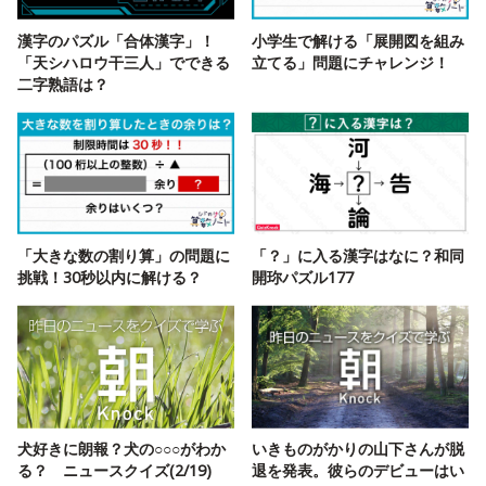
漢字のパズル「合体漢字」！
小学生で解ける「展開図を組み
「天シハロウ干三人」でできる
立てる」問題にチャレンジ！
二字熟語は？
「大きな数の割り算」の問題に
「？」に入る漢字はなに？和同
挑戦！30秒以内に解ける？
開珎パズル177
犬好きに朗報？犬の○○○がわか
いきものがかりの山下さんが脱
る？ ニュースクイズ(2/19)
退を発表。彼らのデビューはい