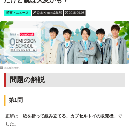
だけど親は大変かも？
時事・ニュース
QuizKnock編集部
2018.09.05
PR
株式会社JERA
問題の解説
第1問
正解は「
紙を折って組み立てる、カプセルトイの販売機
」で
した。