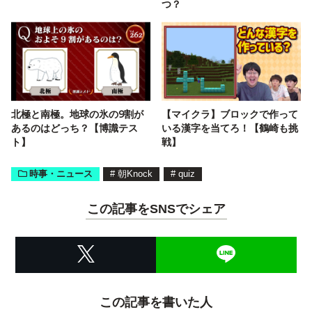
つ？
北極と南極。地球の氷の9割が
【マイクラ】ブロックで作って
あるのはどっち？【博識テス
いる漢字を当てろ！【鶴崎も挑
ト】
戦】
時事・ニュース
#
朝Knock
#
quiz
この記事をSNSでシェア
この記事を書いた人