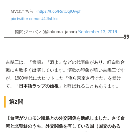
MVはこちら→
https://t.co/RutCqIUwph
pic.twitter.com/cU4JIsLkic
— 徳間ジャパン (@tokuma_japan)
September 13, 2019
吉幾三は、『雪國』『酒よ』などの代表曲があり、紅白歌合
戦にも数多く出演しています。演歌の印象が強い吉幾三です
が、1980年代に大ヒットした『俺ら東京さ行ぐだ』を受け
て、「
日本語ラップの始祖
」と呼ばれることもあります。
第2問
【台湾がソロモン諸島との外交関係を断絶しました。さて台
湾と北朝鮮のうち、外交関係を有している国（国交のある