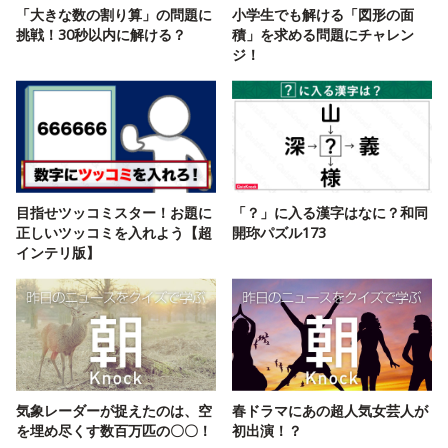
「大きな数の割り算」の問題に
小学生でも解ける「図形の面
挑戦！30秒以内に解ける？
積」を求める問題にチャレン
ジ！
目指せツッコミスター！お題に
「？」に入る漢字はなに？和同
正しいツッコミを入れよう【超
開珎パズル173
インテリ版】
気象レーダーが捉えたのは、空
春ドラマにあの超人気女芸人が
を埋め尽くす数百万匹の〇〇！
初出演！？