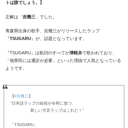
トは誰でしょう。
】
正解は「
吉幾三
」でした。
青森県出身の歌手、吉幾三がリリースしたラップ
『
TSUGARU
』が、話題となっています。
『TSUGARU』は歌詞のすべてが
津軽弁
で歌われており、
「他県民には通訳が必要」といった理由で人気となっている
ようです。
【
#吉幾三
】
“日本語ラップの始祖が令和に放つ、
新しい方言ラップはこれだ！”
「TSUGARU」