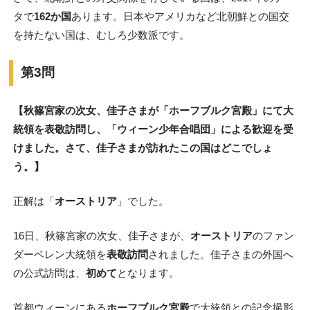
タで
162か国
あります。日本やアメリカなど北朝鮮との国交
を持たない国は、むしろ少数派です。
第3問
【秋篠宮家の次女、佳子さまが「ホーフブルク宮殿」にて大
統領を表敬訪問し、「ウィーン少年合唱団」による歓迎を受
けました。さて、佳子さまが訪れたこの国はどこでしょ
う。】
正解は「
オーストリア
」でした。
16日、秋篠宮家の次女、佳子さまが、
オーストリア
のファン
ダーベレン大統領を
表敬訪問
されました。佳子さまの外国へ
の公式訪問は、
初めて
となります。
首都ウィーンにある
ホーフブルク宮殿
で大統領との記念撮影