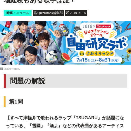
場経験もある歌手は誰？
時事・ニュース
QuizKnock編集部
2019.09.18
PR
株式会社JERA
問題の解説
第1問
【すべて津軽弁で歌われるラップ『TSUGARU』が話題にな
っている、『雪國』『酒よ』などの代表曲があるアーティス