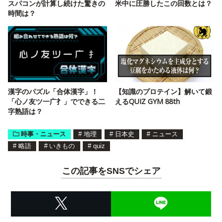
スパコンが計算し続けた驚きの
米中に圧勝したこの回数とは？
時間は？
漢字のパズル「合体漢字」！
【知識のプロテイン】解いて鍛
「心ノ友ツ一广扌」でできる二
えるQUIZ GYM 88th
字熟語は？
時事・ニュース
#
地理
#
日本史
#
ニュース
#
略語
#
いきもの
#
quiz
この記事をSNSでシェア