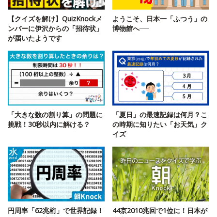
【クイズを解け】QuizKnockメ
ようこそ、日本一「ふつう」の
ンバーに伊沢からの「招待状」
博物館へ──
が届いたようです
「大きな数の割り算」の問題に
「夏日」の最速記録は何月？こ
挑戦！30秒以内に解ける？
の時期に知りたい「お天気」ク
イズ
円周率「62兆桁」で世界記録！
44京2010兆回で1位に！日本が