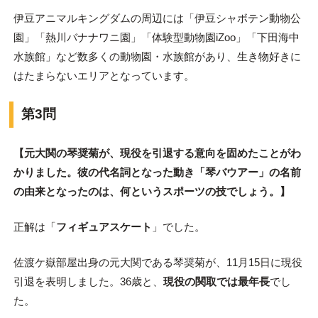
伊豆アニマルキングダムの周辺には「伊豆シャボテン動物公
園」「熱川バナナワニ園」「体験型動物園iZoo」「下田海中
水族館」など数多くの動物園・水族館があり、生き物好きに
はたまらないエリアとなっています。
第3問
【元大関の琴奨菊が、現役を引退する意向を固めたことがわ
かりました。彼の代名詞となった動き「琴バウアー」の名前
の由来となったのは、何というスポーツの技でしょう。】
正解は「
フィギュアスケート
」でした。
佐渡ケ嶽部屋出身の元大関である琴奨菊が、11月15日に現役
引退を表明しました。36歳と、
現役の関取では最年長
でし
た。