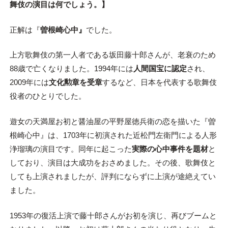
舞伎の演目は何でしょう。】
正解は『
曽根崎心中』
でした。
上方歌舞伎の第一人者である坂田藤十郎さんが、老衰のため
88歳で亡くなりました。1994年には
人間国宝に認定
され、
2009年には
文化勲章を受章
するなど、日本を代表する歌舞伎
役者のひとりでした。
遊女の天満屋お初と醤油屋の平野屋徳兵衛の恋を描いた『曽
根崎心中』は、1703年に初演された近松門左衛門による人形
浄瑠璃の演目です。同年に起こった
実際の心中事件を題材
と
しており、演目は大成功をおさめました。その後、歌舞伎と
しても上演されましたが、評判にならずに上演が途絶えてい
ました。
1953年の復活上演で藤十郎さんがお初を演じ、再びブームと