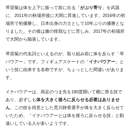
琴奨菊は体を上下に振って前に出る「
がぶり寄り
」を武器
に、2011年の秋場所後に大関に昇進しています。2016年の初
場所で初優勝し、日本出身の力士として10年ぶりの優勝とな
りました。その後は膝の怪我などに苦しみ、2017年の初場所
で大関から陥落しています。
琴奨菊の代名詞といえるのが、取り組み前に体を反らす「琴
バウアー」です。フィギュアスケートの「
イナバウアー
」と
いう技に由来する名称ですが、ちょっとした間違いがありま
す。
イナバウアーは、両足のつま先を180度開いて横に滑る技で
あり、必ずしも
体を大きく後ろに反らせる必要はありませ
ん
。この技を得意とした荒川静香選手が体を大きく反らせて
いたため、「イナバウアーとは体を後ろに反らせる技」と勘
違いしている人が多いようです。