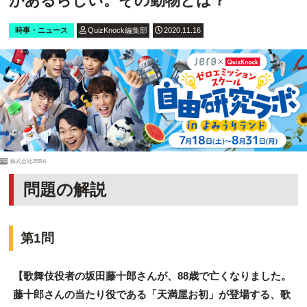
があるらしい。その動物とは？
時事・ニュース
QuizKnock編集部
2020.11.16
PR
株式会社JERA
問題の解説
第1問
【歌舞伎役者の坂田藤十郎さんが、88歳で亡くなりました。
藤十郎さんの当たり役である「天満屋お初」が登場する、歌