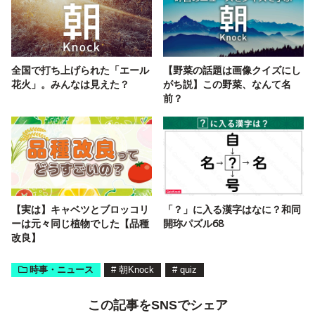
全国で打ち上げられた「エール
【野菜の話題は画像クイズにし
花火」。みんなは見えた？
がち説】この野菜、なんて名
前？
【実は】キャベツとブロッコリ
「？」に入る漢字はなに？和同
ーは元々同じ植物でした【品種
開珎パズル68
改良】
時事・ニュース
#
朝Knock
#
quiz
この記事をSNSでシェア