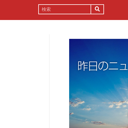
謎解き
コラム
常識
理系