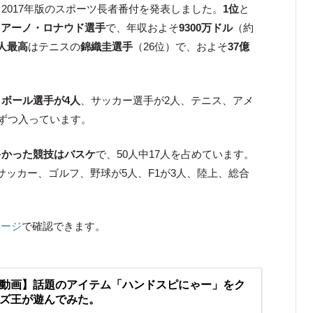
が、2017年版のスポーツ長者番付を発表しました。
1位
と
ィアーノ・ロナウド選手
で、年収およそ
9300万ドル
（約
人最高
はテニスの
錦織圭選手
（26位）で、およそ
37億
ボール選手が4人
、サッカー選手が2人、テニス、アメ
人ずつ入っています。
多かった競技はバスケ
で、50人中17人を占めています。
サッカー、ゴルフ、野球が5人、F1が3人、陸上、総合
。
ページ
で確認できます。
動画】話題のアイテム「ハンドスピにゃー」をク
ズ王が遊んでみた。