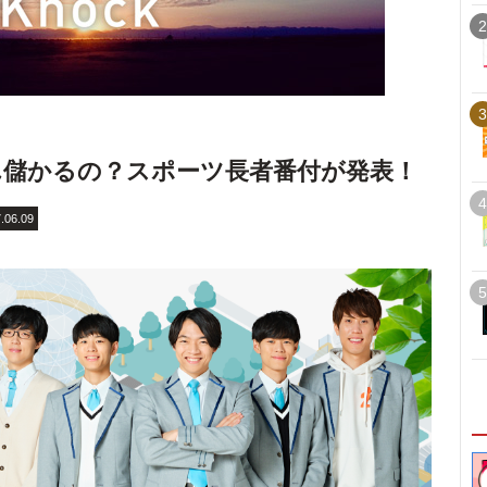
2
3
儲かるの？スポーツ長者番付が発表！
4
.06.09
5