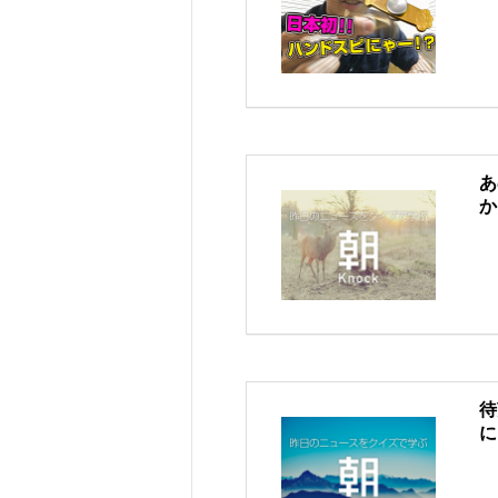
あ
か
待
に