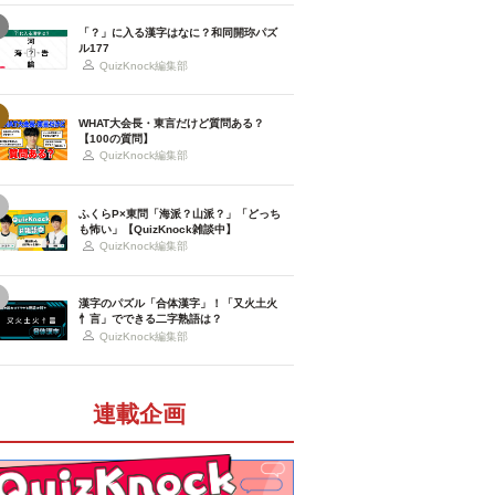
「？」に入る漢字はなに？和同開珎パズ
ル177
QuizKnock編集部
WHAT大会長・東言だけど質問ある？
【100の質問】
QuizKnock編集部
ふくらP×東問「海派？山派？」「どっち
も怖い」【QuizKnock雑談中】
QuizKnock編集部
漢字のパズル「合体漢字」！「又火土火
忄言」でできる二字熟語は？
QuizKnock編集部
連載企画