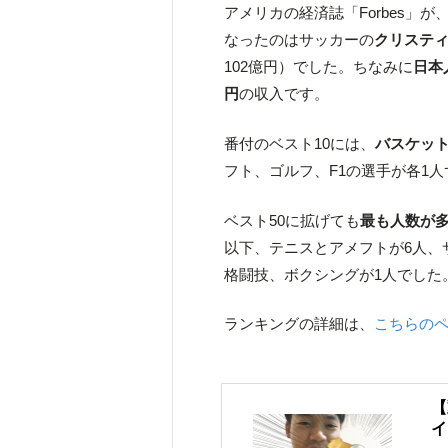
アメリカの経済誌「Forbes」
なったのはサッカーの
クリステ
102億円）でした。ちなみに
日本
円
の収入です。
番付のベスト10には、
バスケット
フト、ゴルフ、F1の選手が各1
ベスト50に拡げても
最も人数が
以下、テニスとアメフトが6人、
格闘技、ボクシングが1人でした
ランキングの詳細は、
こちらの
【
イ