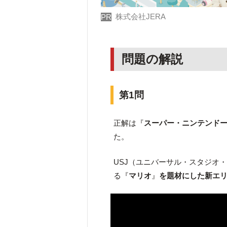
株式会社JERA
PR
問題の解説
第1問
正解は『
スーパー・ニンテンド
た。
USJ（ユニバーサル・スタジオ・
る『
マリオ
』
を題材にした新エ